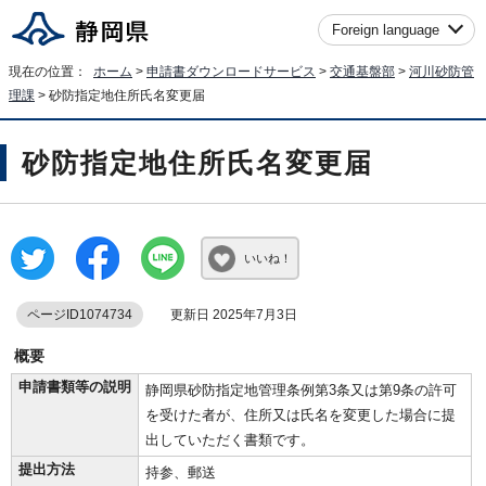
Foreign language
現在の位置：
ホーム
>
申請書ダウンロードサービス
>
交通基盤部
>
河川砂防管
理課
> 砂防指定地住所氏名変更届
砂防指定地住所氏名変更届
いいね！
ページID1074734
更新日 2025年7月3日
概要
申請書類等の説明
静岡県砂防指定地管理条例第3条又は第9条の許可
を受けた者が、住所又は氏名を変更した場合に提
出していただく書類です。
提出方法
持参、郵送