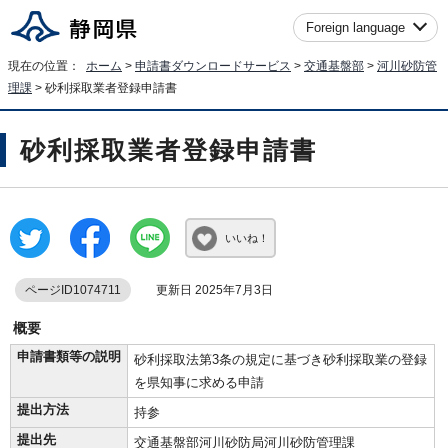
Foreign language
現在の位置：
ホーム
>
申請書ダウンロードサービス
>
交通基盤部
>
河川砂防管
理課
> 砂利採取業者登録申請書
砂利採取業者登録申請書
いいね！
ページID1074711
更新日 2025年7月3日
概要
申請書類等の説明
砂利採取法第3条の規定に基づき砂利採取業の登録
を県知事に求める申請
提出方法
持参
提出先
交通基盤部河川砂防局河川砂防管理課