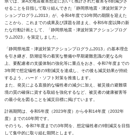
県では、第4次地震被害想定において推計された被害を8割減少さ
せることを目指して取り組んできた「静岡県地震・津波対策アク
ションプログラム2013」が、令和4年度で10年間の期限を迎えた
ことから、これまでの成果及び課題を踏まえ、令和5年度以降の新
たな行動計画として、「静岡県地震・津波対策アクションプログ
ラム2023」を策定しました。
「静岡県地震・津波対策アクションプログラム2013」の基本理念
を引き継ぎ、防潮堤等の着実な整備や早期避難意識の更なる向
上、要配慮者の支援体制の強化等に重点をおき、令和7年度までの
3年間で想定犠牲者の9割減災を達成し、その後も減災効果が持続
するよう、ハード・ソフト対策を推進します。
また、発災による直接的な犠牲者の減少に加え、被災後の避難環
境の質の確保に資する取組を強化するなど、被災者の健康被害等
の最小化を図ることを減災目標に掲げています。
計画期間は、令和5年度（2023年度）から令和14年度（2032年
度）までの10年間です。
そのうち、令和7年度までの3年間を、想定犠牲者の9割減災を目指
して集中的に取り組む期間とします。