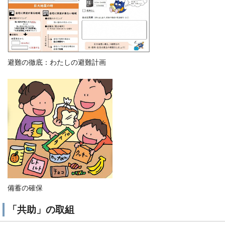
避難の徹底：わたしの避難計画
備蓄の確保
「共助」の取組