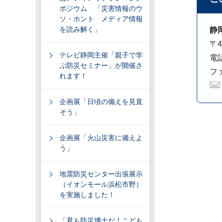
ポジウム 「災害情報のウ
ソ・ホント メディア情報
を読み解く」
静
〒
テレビ静岡主催「親子で学
電話
ぶ防災セミナー」が開催さ
ファ
れます！
企画展「日頃の備えを見直
そう」
企画展「火山災害に備えよ
う」
地震防災センター出張展示
（イオンモール浜松市野）
を実施しました！
「君も防災博士だ！こども