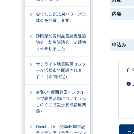
内容
なでしこBOSAIパワーズ全
体会を開催します。
静岡県防災用品普及促進協
議会 防災講演会 ※締切
申込み
り延長しました
サテライト地震防災センタ
イベ
ーが浜松市で開設されま
す！（期間限定）
令和6年度西豊田インクルー
シブ防災活動について（ふ
じのくに防災士養成講座関
係）
Daiichi-TV 開局45周年記
こ
念メディアリテラシーシン