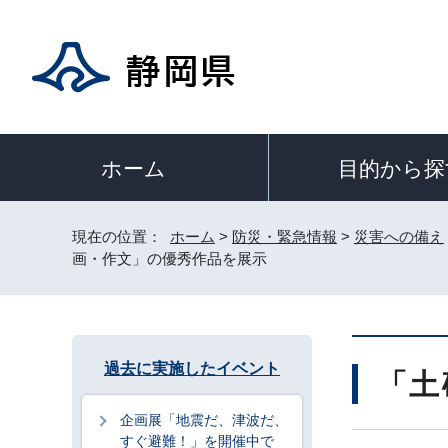
目的から探
ホーム
現在の位置：
ホーム
>
防災・緊急情報
>
災害への備え
画・作文」の優秀作品を展示
過去に実施したイベント
「土
企画展「地震だ、津波だ、
すぐ避難！」を開催中で