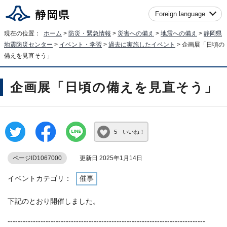
Foreign language
現在の位置：
ホーム
>
防災・緊急情報
>
災害への備え
>
地震への備え
>
静岡県
地震防災センター
>
イベント・学習
>
過去に実施したイベント
> 企画展「日頃の
備えを見直そう」
企画展「日頃の備えを見直そう」
5 いいね！
ページID1067000
更新日 2025年1月14日
イベントカテゴリ：
催事
下記のとおり開催しました。
------------------------------------------------------------------------------