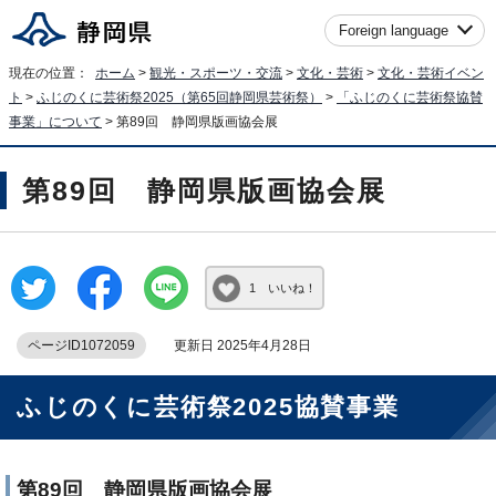
Foreign language
現在の位置：
ホーム
>
観光・スポーツ・交流
>
文化・芸術
>
文化・芸術イベン
ト
>
ふじのくに芸術祭2025（第65回静岡県芸術祭）
>
「ふじのくに芸術祭協賛
事業」について
> 第89回 静岡県版画協会展
第89回 静岡県版画協会展
1 いいね！
ページID1072059
更新日 2025年4月28日
ふじのくに芸術祭2025協賛事業
第89回 静岡県版画協会展