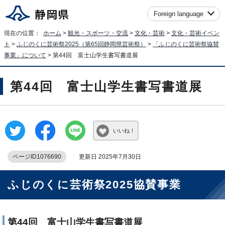
Foreign language
現在の位置：
ホーム
>
観光・スポーツ・交流
>
文化・芸術
>
文化・芸術イベン
ト
>
ふじのくに芸術祭2025（第65回静岡県芸術祭）
>
「ふじのくに芸術祭協賛
事業」について
> 第44回 富士山学生書写書道展
第44回 富士山学生書写書道展
いいね！
ページID1076690
更新日 2025年7月30日
ふじのくに芸術祭2025協賛事業
第44回 富士山学生書写書道展