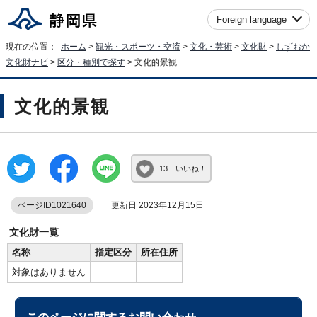
Foreign language
現在の位置：
ホーム
>
観光・スポーツ・交流
>
文化・芸術
>
文化財
>
しずおか
文化財ナビ
>
区分・種別で探す
> 文化的景観
文化的景観
13 いいね！
ページID1021640
更新日 2023年12月15日
文化財一覧
名称
指定区分
所在住所
対象はありません