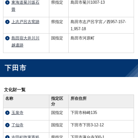
東海道菊川坂石
県指定
島田市菊川1007-13
畳
上志戸呂古窯跡
県指定
島田市志戸呂字宮ノ西957-157-
1,957-18
島田宿大井川川
国指定
島田市河原町
越遺跡
下田市
文化財一覧
名称
指定区
所在住所
分
玉泉寺
国指定
下田市柿崎135
了仙寺
国指定
下田市下田3-12-12
吉田松陰寓寄処
県指定
下田市蓮台寺300-1