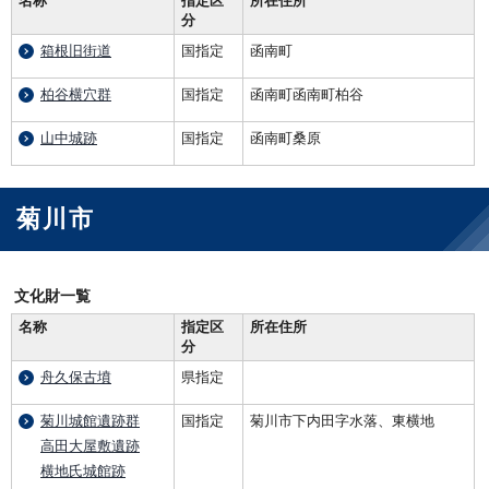
名称
指定区
所在住所
分
箱根旧街道
国指定
函南町
柏谷横穴群
国指定
函南町函南町柏谷
山中城跡
国指定
函南町桑原
菊川市
文化財一覧
名称
指定区
所在住所
分
舟久保古墳
県指定
菊川城館遺跡群
国指定
菊川市下内田字水落、東横地
高田大屋敷遺跡
横地氏城館跡