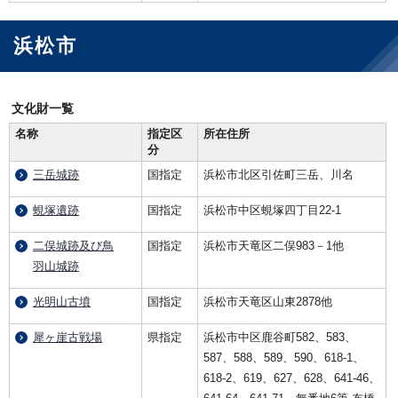
浜松市
文化財一覧
名称
指定区
所在住所
分
三岳城跡
国指定
浜松市北区引佐町三岳、川名
蜆塚遺跡
国指定
浜松市中区蜆塚四丁目22-1
二俣城跡及び鳥
国指定
浜松市天竜区二俣983－1他
羽山城跡
光明山古墳
国指定
浜松市天竜区山東2878他
犀ヶ崖古戦場
県指定
浜松市中区鹿谷町582、583、
587、588、589、590、618-1、
618-2、619、627、628、641-46、