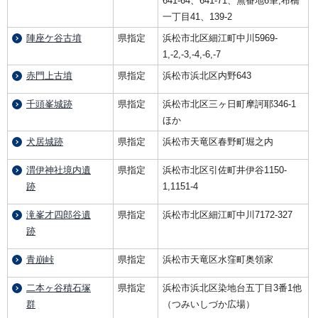
641-64、641-71、無番地6筆,布橋
一丁目41、139-2
陣座ケ谷古墳
県指定
浜松市北区細江町中川5969-
1,-2,-3,-4,-6,-7
赤門上古墳
県指定
浜松市浜北区内野643
千頭峯城跡
県指定
浜松市北区三ヶ日町摩訶耶346-1
ほか
犬居城跡
県指定
浜松市天竜区春野町堀之内
渭伊神社境内遺
県指定
浜松市北区引佐町井伊谷1150-
跡
1,1151-4
滝峯才四郎谷遺
県指定
浜松市北区細江町中川7172-327
跡
青崩峠
県指定
浜松市天竜区水窪町奥領家
二本ヶ谷積石塚
県指定
浜松市浜北区染地台五丁目3番1他
群
（つみいしづか広場）