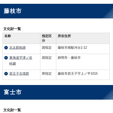
藤枝市
文化財一覧
名称
指定区
所在住所
分
志太郡衙跡
国指定
藤枝市南駿河台1-12
東海道宇津ノ谷
国指定
静岡市・藤枝市
峠越
若王子古墳群
県指定
藤枝市若王子字上ノ平1015
富士市
文化財一覧