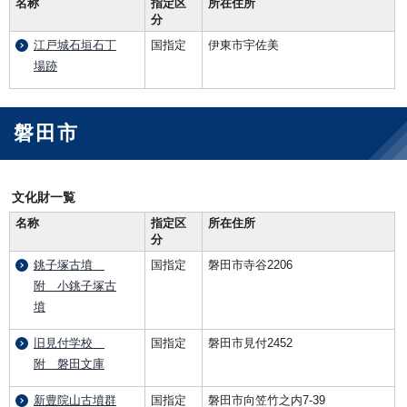
名称
指定区
所在住所
分
江戸城石垣石丁
国指定
伊東市宇佐美
場跡
磐田市
文化財一覧
名称
指定区
所在住所
分
銚子塚古墳
国指定
磐田市寺谷2206
附 小銚子塚古
墳
旧見付学校
国指定
磐田市見付2452
附 磐田文庫
新豊院山古墳群
国指定
磐田市向笠竹之内7-39