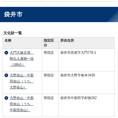
袋井市
文化財一覧
名称
指定区
所在住所
分
大門大塚古墳
県指定
袋井市高尾字大門776-1
附出土遺物一括
（189点）
大野命山・中新
県指定
袋井市大野字春米3435
田命山（うち、
大野命山）
大野命山・中新
県指定
袋井市中新田字村後262
田命山（うち、
中新田命山）