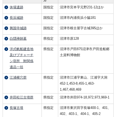
休場遺跡
国指定
沼津市宮本字元野231-12ほか
長浜城跡
国指定
沼津市内浦長浜小脇181
興国寺城跡
国指定
沼津市根古屋字古城395ほか
白隠禅師墓
県指定
沼津市原128
洋式帆船建造地
県指定
沼津市戸田875沼津市戸田造船郷
及びプチャーチ
土資料博物館
ン宿所 附関係
遺品一括
江浦横穴群
県指定
沼津市江浦字東山、江浦字大洞
452-1,453-8,455-1,463-
1,467,468,469
井田松江古墳群
県指定
沼津市井田974-18,972,973,969-1
長塚古墳
県指定
沼津市東沢田字長塚400-1、401、
402、403-1、404-1、405-2