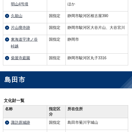
明山4号墳
ほか
久能山
国指定
静岡市駿河区根古屋390
片山廃寺跡
国指定
静岡市駿河区大谷片山、大谷宮川
東海道宇津ノ谷
国指定
静岡市
峠越
柴屋寺庭園
国指定
静岡市駿河区丸子3316
島田市
文化財一覧
名称
指定区
所在住所
分
諏訪原城跡
国指定
島田市菊川字城山