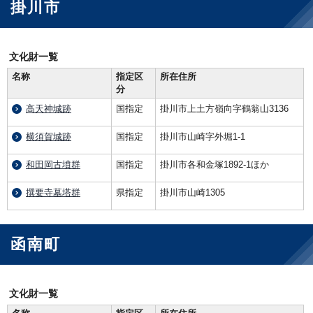
掛川市
文化財一覧
名称
指定区
所在住所
分
高天神城跡
国指定
掛川市上土方嶺向字鶴翁山3136
横須賀城跡
国指定
掛川市山崎字外堀1-1
和田岡古墳群
国指定
掛川市各和金塚1892-1ほか
撰要寺墓塔群
県指定
掛川市山崎1305
函南町
文化財一覧