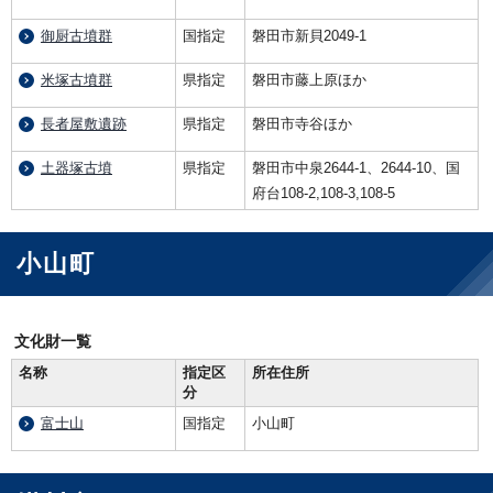
御厨古墳群
国指定
磐田市新貝2049-1
米塚古墳群
県指定
磐田市藤上原ほか
長者屋敷遺跡
県指定
磐田市寺谷ほか
土器塚古墳
県指定
磐田市中泉2644-1、2644-10、国
府台108-2,108-3,108-5
小山町
文化財一覧
名称
指定区
所在住所
分
富士山
国指定
小山町