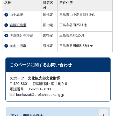
名称
指定区
所在住所
分
山中城跡
国指定
三島市山中新田387-2他
箱根旧街道
国指定
三島市谷田2511他
伊豆国分寺塔跡
国指定
三島市泉町12-31
向山古墳群
県指定
三島市谷田688-33ほか
このページに関する
お問い合わせ
スポーツ・文化観光部文化財課
〒420-8601 静岡市葵区追手町9-6
電話番号：054-221-3183
bunkazai@pref.shizuoka.lg.jp