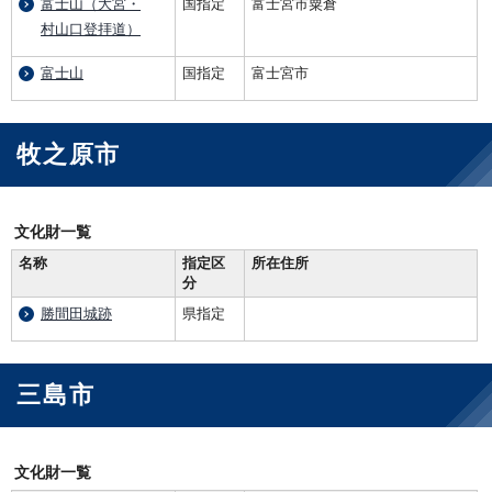
富士山（大宮・
国指定
富士宮市粟倉
村山口登拝道）
富士山
国指定
富士宮市
牧之原市
文化財一覧
名称
指定区
所在住所
分
勝間田城跡
県指定
三島市
文化財一覧