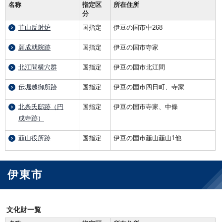
名称
指定区
所在住所
分
韮山反射炉
国指定
伊豆の国市中268
願成就院跡
国指定
伊豆の国市寺家
北江間横穴群
国指定
伊豆の国市北江間
伝堀越御所跡
国指定
伊豆の国市四日町、寺家
北条氏邸跡（円
国指定
伊豆の国市寺家、中條
成寺跡）
韮山役所跡
国指定
伊豆の国市韮山韮山1他
伊東市
文化財一覧