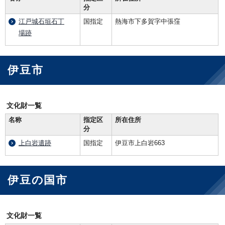
分
江戸城石垣石丁
国指定
熱海市下多賀字中張窪
場跡
伊豆市
文化財一覧
名称
指定区
所在住所
分
上白岩遺跡
国指定
伊豆市上白岩663
伊豆の国市
文化財一覧