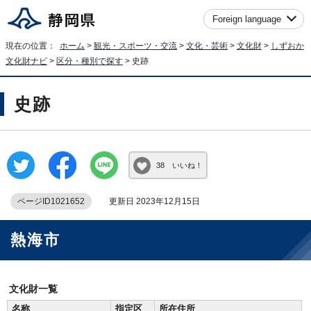
Foreign language
現在の位置：
ホーム
>
観光・スポーツ・交流
>
文化・芸術
>
文化財
>
しずおか
文化財ナビ
>
区分・種別で探す
> 史跡
史跡
38 いいね！
ページID1021652
更新日 2023年12月15日
熱海市
文化財一覧
名称
指定区
所在住所