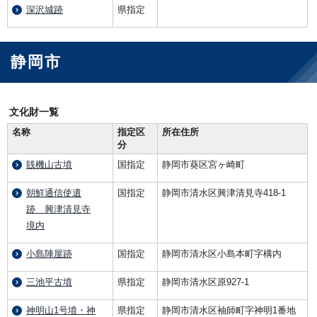
深沢城跡
県指定
静岡市
文化財一覧
名称
指定区
所在住所
分
賎機山古墳
国指定
静岡市葵区宮ヶ崎町
朝鮮通信使遺
国指定
静岡市清水区興津清見寺418-1
跡 興津清見寺
境内
小島陣屋跡
国指定
静岡市清水区小島本町字構内
三池平古墳
県指定
静岡市清水区原927-1
神明山1号墳・神
県指定
静岡市清水区袖師町字神明1番地