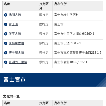
名称
指定区
所在住所
分
浅間古墳
国指定
富士市増川字西村
富士山
国指定
富士市
琴平古墳
県指定
富士市中里字大塚道東2160-1
伊勢塚古墳
県指定
富士市伝法3104－1
庚申塚古墳
県指定
富士市東柏原新田庚申山西213-1,2
岩淵の一里塚
県指定
富士市岩淵181-2,182-11
富士宮市
文化財一覧
名称
指定区
所在住所