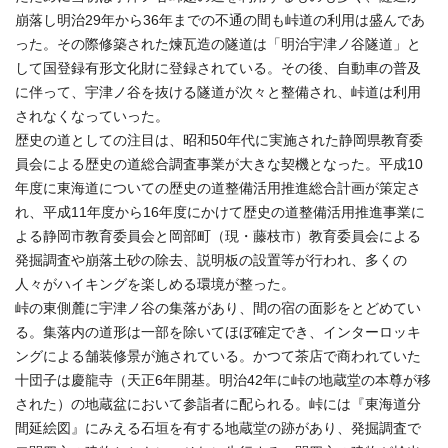
崩落し明治29年から36年までの不通の間も峠道の利用は盛んであ
った。その際修築された煉瓦造の隧道は「明治宇津ノ谷隧道」と
して国登録有形文化財に登録されている。その後、自動車の普及
に伴って、宇津ノ谷を抜ける隧道が次々と整備され、峠道は利用
されなくなっていった。
歴史の道としての注目は、昭和50年代に実施された静岡県教育委
員会による歴史の道総合調査事業が大きな契機となった。平成10
年度に東海道についての歴史の道整備活用推進総合計画が策定さ
れ、平成11年度から16年度にかけて歴史の道整備活用推進事業に
よる静岡市教育委員会と岡部町（現・藤枝市）教育委員会による
発掘調査や崩落土砂の除去、説明板の設置等が行われ、多くの
人々がハイキングを楽しめる環境が整った。
峠の東側麓に宇津ノ谷の集落があり、間の宿の面影をとどめてい
る。集落内の道形は一部を除いてほぼ確定でき、インターロッキ
ングによる舗装修景が施されている。かつて茶店で商われていた
十団子は慶龍寺（天正6年開基。明治42年に峠の地蔵堂の本尊が移
された）の地蔵盆において参詣者に配られる。峠には『東海道分
間延絵図』にみえる石垣を有する地蔵堂の跡があり、発掘調査で