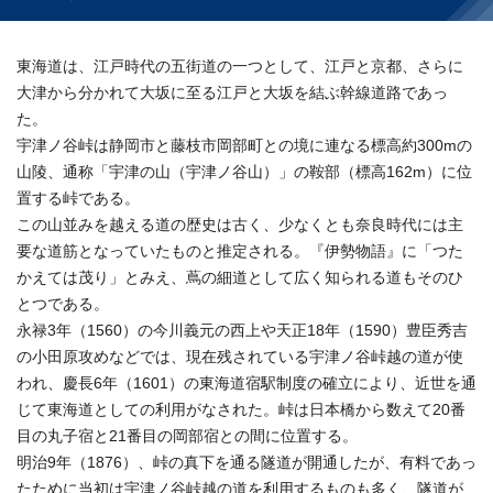
東海道は、江戸時代の五街道の一つとして、江戸と京都、さらに
大津から分かれて大坂に至る江戸と大坂を結ぶ幹線道路であっ
た。
宇津ノ谷峠は静岡市と藤枝市岡部町との境に連なる標高約300mの
山陵、通称「宇津の山（宇津ノ谷山）」の鞍部（標高162m）に位
置する峠である。
この山並みを越える道の歴史は古く、少なくとも奈良時代には主
要な道筋となっていたものと推定される。『伊勢物語』に「つた
かえては茂り」とみえ、蔦の細道として広く知られる道もそのひ
とつである。
永禄3年（1560）の今川義元の西上や天正18年（1590）豊臣秀吉
の小田原攻めなどでは、現在残されている宇津ノ谷峠越の道が使
われ、慶長6年（1601）の東海道宿駅制度の確立により、近世を通
じて東海道としての利用がなされた。峠は日本橋から数えて20番
目の丸子宿と21番目の岡部宿との間に位置する。
明治9年（1876）、峠の真下を通る隧道が開通したが、有料であっ
たために当初は宇津ノ谷峠越の道を利用するものも多く、隧道が