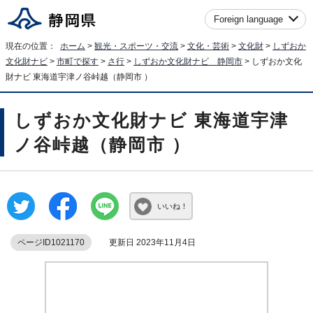
Foreign language
現在の位置：
ホーム
>
観光・スポーツ・交流
>
文化・芸術
>
文化財
>
しずおか
文化財ナビ
>
市町で探す
>
さ行
>
しずおか文化財ナビ 静岡市
> しずおか文化
財ナビ 東海道宇津ノ谷峠越（静岡市 ）
しずおか文化財ナビ 東海道宇津
ノ谷峠越（静岡市 ）
いいね！
ページID1021170
更新日 2023年11月4日