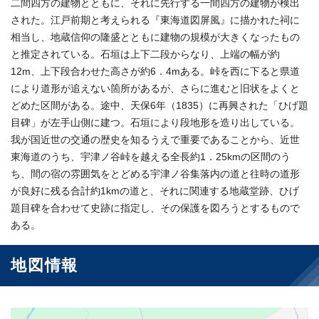
二間四方の建物とともに、それに先行する一間四方の建物が検出
された。江戸前期と考えられる『東海道図屏風』に描かれた祠に
相当し、地蔵信仰の隆盛とともに建物の規模が大きくなったもの
と推定されている。石垣は上下二段からなり、上端の幅が約
12m、上下段合わせた高さが約6．4mある。峠を西に下ると県道
により道形が追えない箇所があるが、さらに進むと旧状をよくと
どめた区間がある。途中、天保6年（1835）に再興された「ひげ題
目碑」が左手山側に建つ。石垣により段地形を造り出している。
我が国近世の交通の歴史を知るうえで重要であることから、近世
東海道のうち、宇津ノ谷峠を越える全長約1．25kmの区間のう
ち、間の宿の雰囲気をとどめる宇津ノ谷集落内の道と往時の道形
が良好に残る合計約1kmの道と、それに関連する地蔵堂跡、ひげ
題目碑を合わせて史跡に指定し、その保護を図ろうとするもので
ある。
地図情報