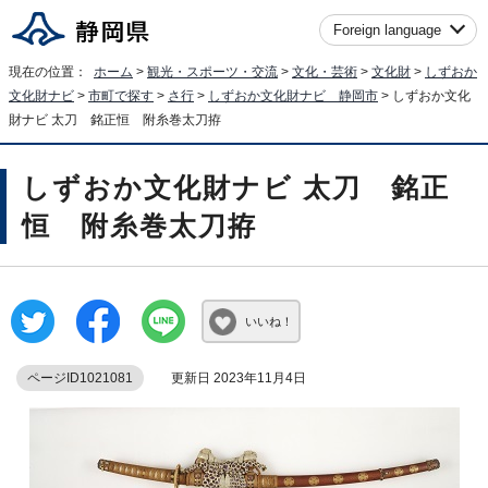
Foreign language
現在の位置：
ホーム
>
観光・スポーツ・交流
>
文化・芸術
>
文化財
>
しずおか
文化財ナビ
>
市町で探す
>
さ行
>
しずおか文化財ナビ 静岡市
> しずおか文化
財ナビ 太刀 銘正恒 附糸巻太刀拵
しずおか文化財ナビ 太刀 銘正
恒 附糸巻太刀拵
いいね！
ページID1021081
更新日 2023年11月4日