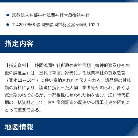
宗教法人神部神社浅間神社大歳御祖神社
〒420-0868 静岡県静岡市葵区宮ヶ崎町102-1
指定内容
【指定資料】 静岡浅間神社所蔵の古神宝類（御神服類及びその
他の調度品）は、三代将軍徳川家光による浅間神社の寛永造営
（寛永11～18年）に伴い奉納されたと伝えられる。遺品類の付札
類の資料により、調進に携わった人物、業者等が知られ、多くは
寛永期の物であるが、一部後世に補われた物を含む。江戸時代初
期の一括資料として、古神宝類調進の歴史や染職工芸史の研究に
とって重要である。
地図情報