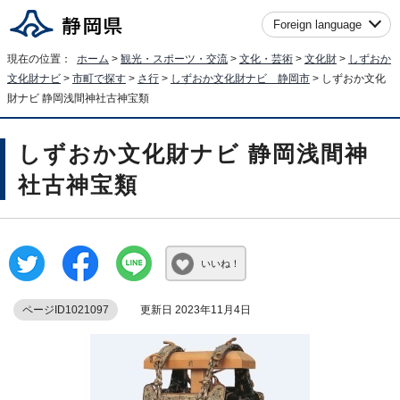
Foreign language
現在の位置：
ホーム
>
観光・スポーツ・交流
>
文化・芸術
>
文化財
>
しずおか
文化財ナビ
>
市町で探す
>
さ行
>
しずおか文化財ナビ 静岡市
> しずおか文化
財ナビ 静岡浅間神社古神宝類
しずおか文化財ナビ 静岡浅間神
社古神宝類
いいね！
ページID1021097
更新日 2023年11月4日