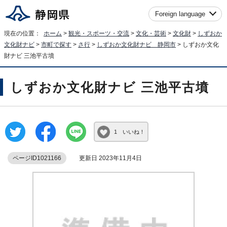
Foreign language
現在の位置：
ホーム
>
観光・スポーツ・交流
>
文化・芸術
>
文化財
>
しずおか
文化財ナビ
>
市町で探す
>
さ行
>
しずおか文化財ナビ 静岡市
> しずおか文化
財ナビ 三池平古墳
しずおか文化財ナビ 三池平古墳
1 いいね！
ページID1021166
更新日 2023年11月4日