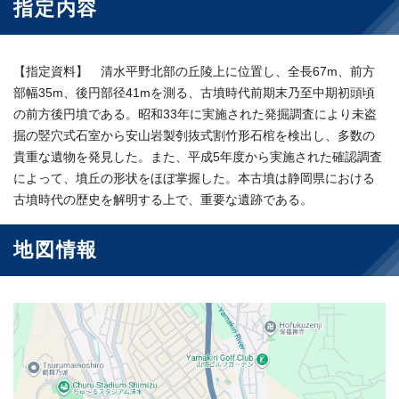
指定内容
【指定資料】 清水平野北部の丘陵上に位置し、全長67m、前方
部幅35m、後円部径41mを測る、古墳時代前期末乃至中期初頭頃
の前方後円墳である。昭和33年に実施された発掘調査により未盗
掘の竪穴式石室から安山岩製刳抜式割竹形石棺を検出し、多数の
貴重な遺物を発見した。また、平成5年度から実施された確認調査
によって、墳丘の形状をほぼ掌握した。本古墳は静岡県における
古墳時代の歴史を解明する上で、重要な遺跡である。
地図情報