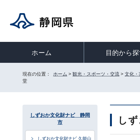
目的から探
ホーム
現在の位置：
ホーム
>
観光・スポーツ・交流
>
文化・
堂
しずおか文化財ナビ 静岡
しず
市
しずおか文化財ナビ 久能山