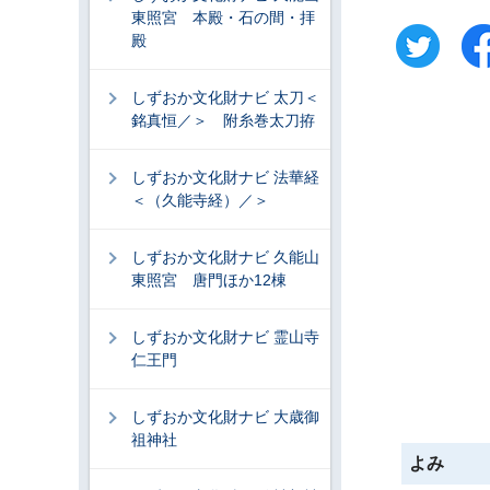
東照宮 本殿・石の間・拝
殿
しずおか文化財ナビ 太刀＜
銘真恒／＞ 附糸巻太刀拵
しずおか文化財ナビ 法華経
＜（久能寺経）／＞
しずおか文化財ナビ 久能山
東照宮 唐門ほか12棟
しずおか文化財ナビ 霊山寺
仁王門
しずおか文化財ナビ 大歳御
祖神社
よみ