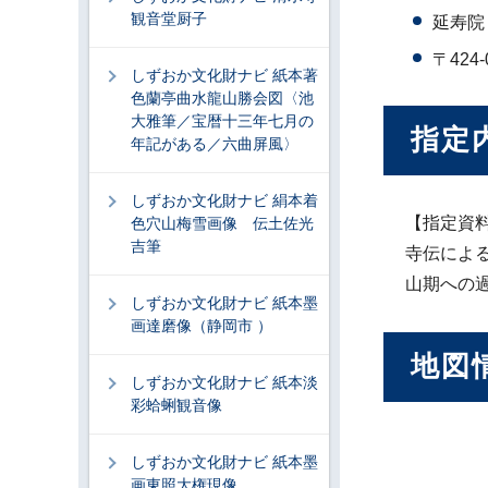
観音堂厨子
延寿院
〒424
しずおか文化財ナビ 紙本著
色蘭亭曲水龍山勝会図〈池
大雅筆／宝暦十三年七月の
指定
年記がある／六曲屏風〉
しずおか文化財ナビ 絹本着
【指定資料
色穴山梅雪画像 伝土佐光
吉筆
寺伝によ
山期への
しずおか文化財ナビ 紙本墨
画達磨像（静岡市 ）
地図
しずおか文化財ナビ 紙本淡
彩蛤蜊観音像
しずおか文化財ナビ 紙本墨
画東照大権現像