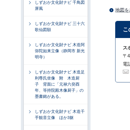
しずおか文化財ナビ 千鳥図
屏風
地図を
しずおか文化財ナビ 三十六
こ
歌仙図額
しずおか文化財ナビ 木造阿
ス
弥陀如来立像（静岡市 新光
〒4
明寺）
電話
しずおか文化財ナビ 木造足
利尊氏坐像 附 木造厨
子 背面に「元禄六癸酉
年、等持院殿木像厨子」の
墨書銘がある。
しずおか文化財ナビ 木造千
手観音立像 ほか3躯