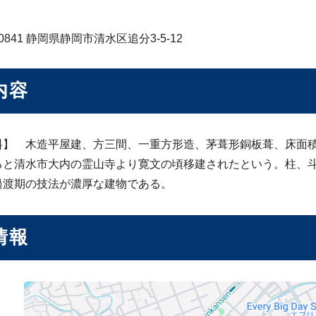
-0841 静岡県静岡市清水区追分3-5-12
内容
】 木造平屋建、方三間、一重方形造、茅葺形銅板葺、床面積31,
ると清水市大内の霊山寺より寛文の頃移建されたという。柱、
過渡期の技法が濃厚な建物である。
情報