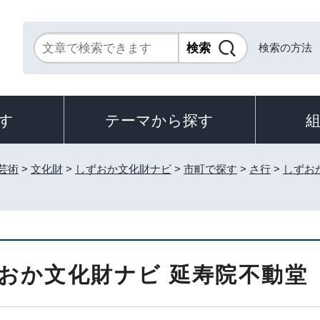
検索の方法
す
テーマから探す
芸術
>
文化財
>
しずおか文化財ナビ
>
市町で探す
>
さ行
>
しずお
おか文化財ナビ 延寿院不動堂