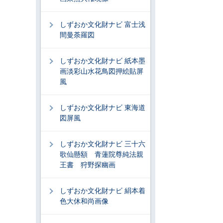
しずおか文化財ナビ 富士浅
間曼荼羅図
しずおか文化財ナビ 紙本墨
画淡彩山水花鳥図押絵貼屏
風
しずおか文化財ナビ 東海道
図屏風
しずおか文化財ナビ 三十六
歌仙懸額 青蓮院尊純法親
王書 狩野探幽画
しずおか文化財ナビ 絹本着
色大休和尚画像