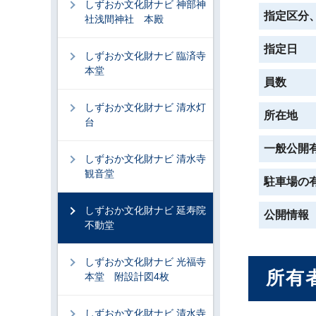
しずおか文化財ナビ 神部神
指定区分
社浅間神社 本殿
指定日
しずおか文化財ナビ 臨済寺
本堂
員数
しずおか文化財ナビ 清水灯
所在地
台
一般公開
しずおか文化財ナビ 清水寺
観音堂
駐車場の
しずおか文化財ナビ 延寿院
公開情報
不動堂
しずおか文化財ナビ 光福寺
所有
本堂 附設計図4枚
しずおか文化財ナビ 清水寺