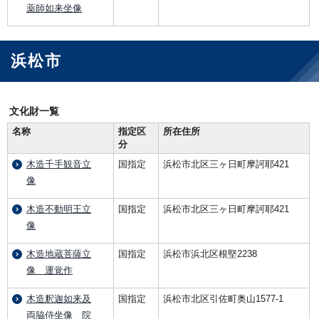
薬師如来坐像
浜松市
文化財一覧
名称
指定区
所在住所
分
木造千手観音立
国指定
浜松市北区三ヶ日町摩訶耶421
像
木造不動明王立
国指定
浜松市北区三ヶ日町摩訶耶421
像
木造地蔵菩薩立
国指定
浜松市浜北区根堅2238
像 運覚作
木造釈迦如来及
国指定
浜松市北区引佐町奥山1577-1
両脇侍坐像 院