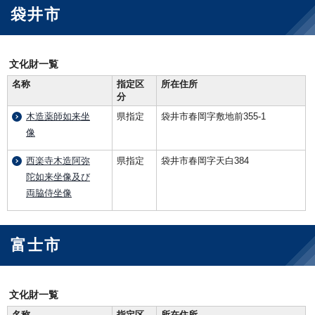
袋井市
文化財一覧
名称
指定区
所在住所
分
木造薬師如来坐
県指定
袋井市春岡字敷地前355-1
像
西楽寺木造阿弥
県指定
袋井市春岡字天白384
陀如来坐像及び
両脇侍坐像
富士市
文化財一覧
名称
指定区
所在住所