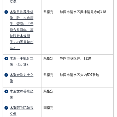
立像
木造足利尊氏坐
県指定
静岡市清水区興津清見寺町418
像 附 木造厨
子 背面に「元
禄六癸酉年、等
持院殿木像厨
子」の墨書銘が
ある。
木造千手観音立
県指定
静岡市葵区井川1120
像 ほか3躯
木造金剛力士立
県指定
静岡市清水区大内597番地
像
木造文殊菩薩坐
県指定
像
木造阿弥陀如来
国指定
立像