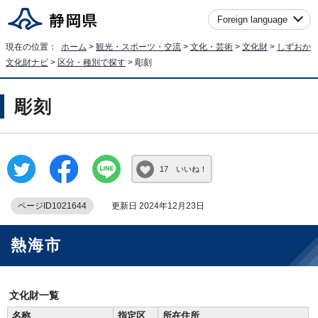
Foreign language
現在の位置：
ホーム
>
観光・スポーツ・交流
>
文化・芸術
>
文化財
>
しずおか
文化財ナビ
>
区分・種別で探す
> 彫刻
彫刻
17 いいね！
ページID1021644
更新日 2024年12月23日
熱海市
文化財一覧
名称
指定区
所在住所