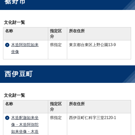
裾野市
文化財一覧
名称
指定区
所在住所
分
木造阿弥陀如来
県指定
東京都台東区上野公園13-9
坐像
西伊豆町
文化財一覧
名称
指定区
所在住所
分
木造釈迦如来坐
県指定
西伊豆町仁科字三堂2120-1
像・木造阿弥陀
如来坐像・木造