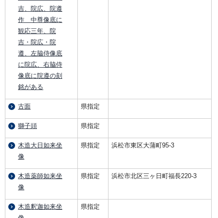
吉、院広、院遵
作 中尊像底に
観応三年、院
吉・院広・院
遵、左脇侍像底
に院広、右脇侍
像底に院遵の刻
銘がある
古面
県指定
獅子頭
県指定
木造大日如来坐
県指定
浜松市東区大蒲町95-3
像
木造薬師如来坐
県指定
浜松市北区三ヶ日町福長220-3
像
木造釈迦如来坐
県指定
像