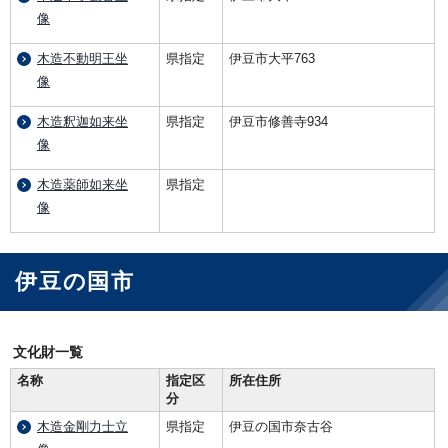
像
木造不動明王坐
県指定
伊豆市大平763
像
木造釈迦如来坐
県指定
伊豆市修善寺934
像
木造薬師如来坐
県指定
像
伊豆の国市
文化財一覧
名称
指定区
所在住所
分
木造金剛力士立
県指定
伊豆の国市奈古谷