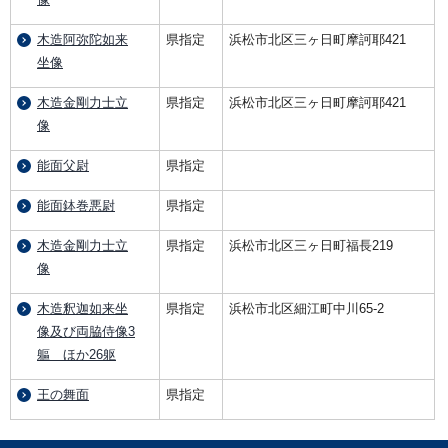
木造阿弥陀如来
県指定
浜松市北区三ヶ日町摩訶耶421
坐像
木造金剛力士立
県指定
浜松市北区三ヶ日町摩訶耶421
像
能面父尉
県指定
能面鉢巻悪尉
県指定
木造金剛力士立
県指定
浜松市北区三ヶ日町福長219
像
木造釈迦如来坐
県指定
浜松市北区細江町中川65-2
像及び両脇侍像3
軀 ほか26躯
王の舞面
県指定