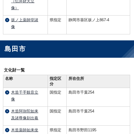
（伝弁財天立
像）
坂ノ上薬師堂諸
県指定
静岡市葵区坂ノ上867-4
像
島田市
文化財一覧
名称
指定区
所在住所
分
木造千手観音立
国指定
島田市千葉254
像
木造阿弥陀如来
国指定
島田市千葉254
及諸尊像刻出龕
木造薬師如来坐
県指定
島田市野田1195