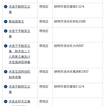
木造不動明王立
県指定
静岡市葵区建穂2-12-6
像
舞楽面陵王
県指定
静岡市清水区村松2188
木造千手観音立
県指定
像
木造千手観音立
県指定
静岡市清水区大内597
像 附木造ニ十
八部衆立像及び
木造風神雷神像
木造宝冠阿弥陀
県指定
静岡市清水区庵原町1937
如来坐像
木造不動明王立
県指定
静岡市葵区建穂2-12-6
像
木造吉祥天立像
県指定