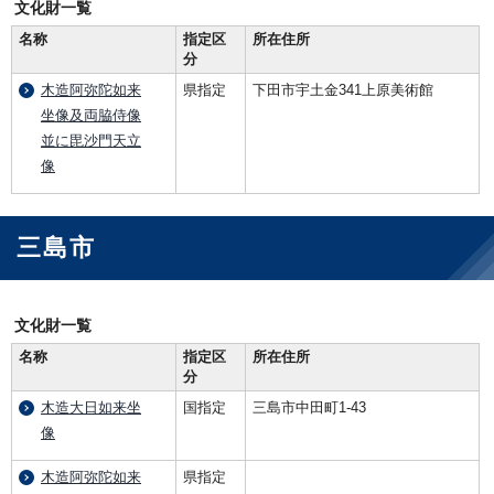
文化財一覧
名称
指定区
所在住所
分
木造阿弥陀如来
県指定
下田市宇土金341上原美術館
坐像及両脇侍像
並に毘沙門天立
像
三島市
文化財一覧
名称
指定区
所在住所
分
木造大日如来坐
国指定
三島市中田町1-43
像
木造阿弥陀如来
県指定