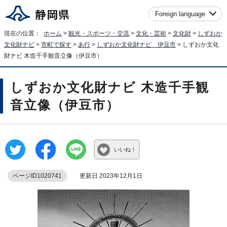
Foreign language
現在の位置：
ホーム
>
観光・スポーツ・交流
>
文化・芸術
>
文化財
>
しずおか
文化財ナビ
>
市町で探す
>
あ行
>
しずおか文化財ナビ 伊豆市
> しずおか文化
財ナビ 木造千手観音立像（伊豆市）
しずおか文化財ナビ 木造千手観
音立像（伊豆市）
いいね！
ページID1020741
更新日 2023年12月1日