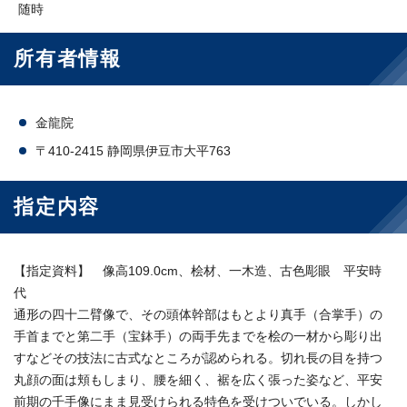
随時
所有者情報
金龍院
〒410-2415 静岡県伊豆市大平763
指定内容
【指定資料】 像高109.0cm、桧材、一木造、古色彫眼 平安時
代
通形の四十二臂像で、その頭体幹部はもとより真手（合掌手）の
手首までと第二手（宝鉢手）の両手先までを桧の一材から彫り出
すなどその技法に古式なところが認められる。切れ長の目を持つ
丸顔の面は頬もしまり、腰を細く、裾を広く張った姿など、平安
前期の千手像にまま見受けられる特色を受けついでいる。しかし