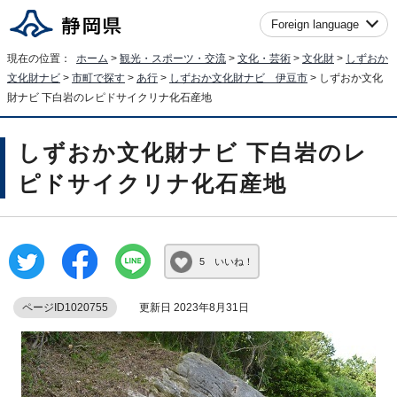
Foreign language
現在の位置：
ホーム
>
観光・スポーツ・交流
>
文化・芸術
>
文化財
>
しずおか
文化財ナビ
>
市町で探す
>
あ行
>
しずおか文化財ナビ 伊豆市
> しずおか文化
財ナビ 下白岩のレピドサイクリナ化石産地
しずおか文化財ナビ 下白岩のレ
ピドサイクリナ化石産地
5 いいね！
ページID1020755
更新日 2023年8月31日