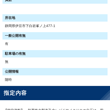
所在地
静岡県伊豆市下白岩峯ノ上477-1
一般公開有無
有
駐車場の有無
無
公開情報
随時
指定内容