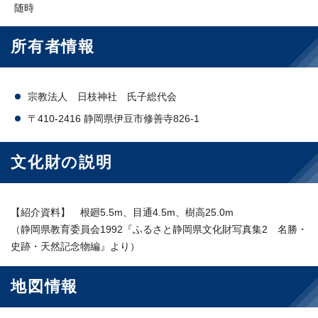
随時
所有者情報
宗教法人 日枝神社 氏子総代会
〒410-2416 静岡県伊豆市修善寺826-1
文化財の説明
【紹介資料】 根廻5.5m、目通4.5m、樹高25.0m
（静岡県教育委員会1992『ふるさと静岡県文化財写真集2 名勝・
史跡・天然記念物編』より）
地図情報