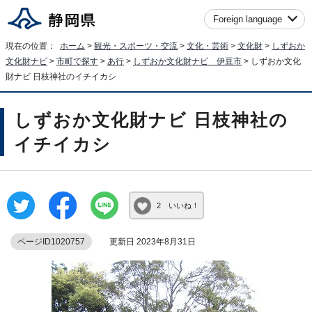
Foreign language
現在の位置：
ホーム
>
観光・スポーツ・交流
>
文化・芸術
>
文化財
>
しずおか
文化財ナビ
>
市町で探す
>
あ行
>
しずおか文化財ナビ 伊豆市
> しずおか文化
財ナビ 日枝神社のイチイカシ
しずおか文化財ナビ 日枝神社の
イチイカシ
2 いいね！
ページID1020757
更新日 2023年8月31日