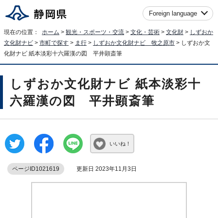
Foreign language
現在の位置：
ホーム
>
観光・スポーツ・交流
>
文化・芸術
>
文化財
>
しずおか
文化財ナビ
>
市町で探す
>
ま行
>
しずおか文化財ナビ 牧之原市
> しずおか文
化財ナビ 紙本淡彩十六羅漢の図 平井顕斎筆
しずおか文化財ナビ 紙本淡彩十
六羅漢の図 平井顕斎筆
いいね！
ページID1021619
更新日 2023年11月3日