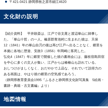
〒421-0421 静岡県牧之原市細江4620
文化財の説明
【紹介資料】 平井顕斎は、江戸で谷文晁と渡辺崋山に師事し
た。「崋山十哲」の一人。榛原郡青池村に生まれた彼は、天保
12（1841）年の崋山自刃の後は再び江戸へ出ることなく、郷里を
本拠に各地に歴遊、安政3（1856）年岡崎に客死した。
弘化4（1847）年に郷里で開催した彼の書画会には、藤枝宿島田宿
を中心に多くの文人が集い、江戸からは椿椿山も訪れている。
おしつけがましくなく、おだやかで上品な、それでいて説得力の
ある画面は、やはり彼の郷里の空気感であろう。
（静岡県教育委員会1995『ふるさと静岡県文化財写真集 5絵画・
書跡・典籍・古文書編』より）
地図情報