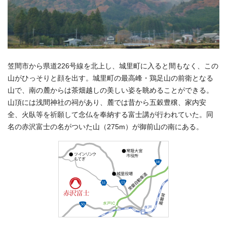
笠間市から県道226号線を北上し、城里町に入ると間もなく、この
山がひっそりと顔を出す。城里町の最高峰・鶏足山の前衛となる
山で、南の麓からは茶畑越しの美しい姿を眺めることができる。
山頂には浅間神社の祠があり、麓では昔から五穀豊穣、家内安
全、火臥等を祈願して念仏を奉納する富士講が行われていた。同
名の赤沢富士の名がついた山（275m）が御前山の南にある。