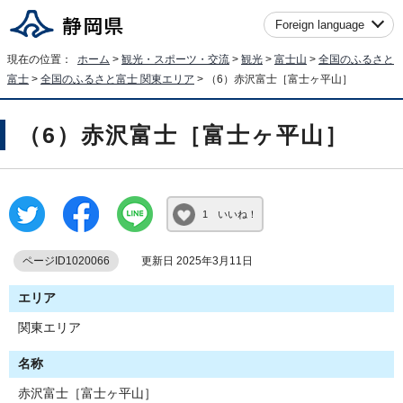
Foreign language
現在の位置：
ホーム
>
観光・スポーツ・交流
>
観光
>
富士山
>
全国のふるさと
富士
>
全国のふるさと富士 関東エリア
> （6）赤沢富士［富士ヶ平山］
（6）赤沢富士［富士ヶ平山］
1 いいね！
ページID1020066
更新日 2025年3月11日
エリア
関東エリア
名称
赤沢富士［富士ヶ平山］