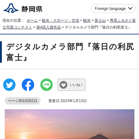
Foreign language
現在の位置：
ホーム
>
観光・スポーツ・交流
>
観光
>
富士山
>
秀景ふるさと富
士写真コンテスト
>
第4回入賞作品
> デジタルカメラ部門『落日の利尻富士』
デジタルカメラ部門『落日の利尻
富士』
いいね！
ページID1020211
更新日 2023年1月13日