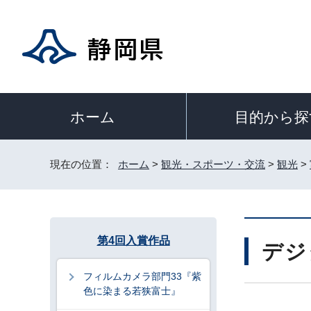
目的から探
ホーム
現在の位置：
ホーム
>
観光・スポーツ・交流
>
観光
>
第4回入賞作品
デジ
フィルムカメラ部門33『紫
色に染まる若狭富士』