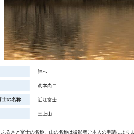
神へ
眞本尚ニ
富士の名称
近江富士
三上山
、ふるさと富士の名称、山の名称は撮影者ご本人の申請により