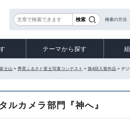
検索の方法
す
テーマから探す
富士山
>
秀景ふるさと富士写真コンテスト
>
第4回入賞作品
> デ
タルカメラ部門『神へ』