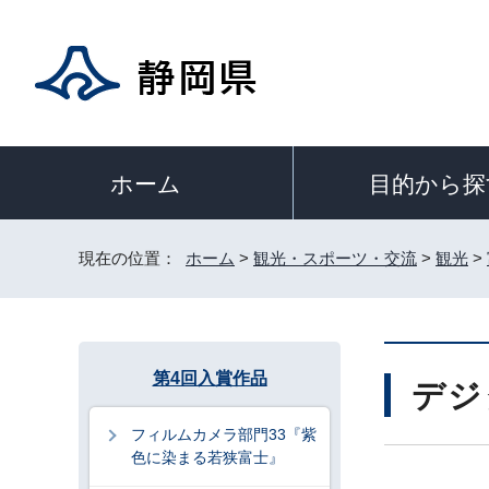
目的から探
ホーム
現在の位置：
ホーム
>
観光・スポーツ・交流
>
観光
>
第4回入賞作品
デジ
フィルムカメラ部門33『紫
色に染まる若狭富士』