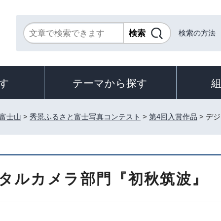
検索の方法
す
テーマから探す
富士山
>
秀景ふるさと富士写真コンテスト
>
第4回入賞作品
> デ
タルカメラ部門『初秋筑波』