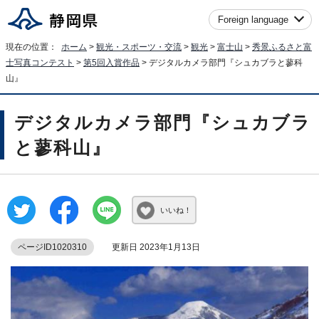
Foreign language
現在の位置：
ホーム
>
観光・スポーツ・交流
>
観光
>
富士山
>
秀景ふるさと富
士写真コンテスト
>
第5回入賞作品
> デジタルカメラ部門『シュカブラと蓼科
山』
デジタルカメラ部門『シュカブラ
と蓼科山』
いいね！
ページID1020310
更新日 2023年1月13日