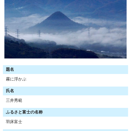
題名
霧に浮かぶ
氏名
三井秀範
ふるさと富士の名称
羽床富士