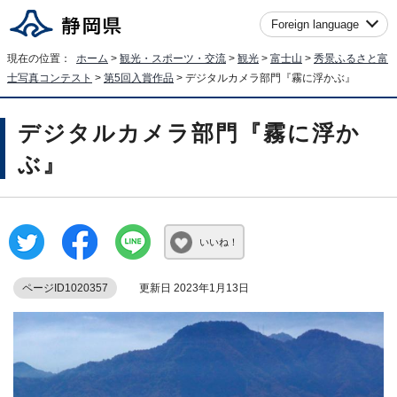
Foreign language
現在の位置：
ホーム
>
観光・スポーツ・交流
>
観光
>
富士山
>
秀景ふるさと富
士写真コンテスト
>
第5回入賞作品
> デジタルカメラ部門『霧に浮かぶ』
デジタルカメラ部門『霧に浮か
ぶ』
いいね！
ページID1020357
更新日 2023年1月13日