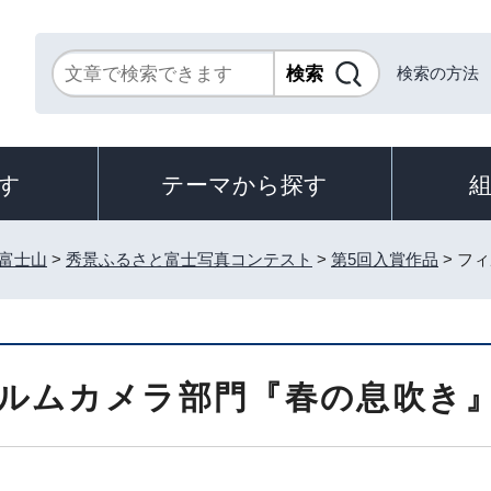
検索の方法
す
テーマから探す
富士山
>
秀景ふるさと富士写真コンテスト
>
第5回入賞作品
> フ
ルムカメラ部門『春の息吹き