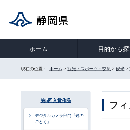
目的から探
ホーム
現在の位置：
ホーム
>
観光・スポーツ・交流
>
観光
>
第5回入賞作品
フィ
デジタルカメラ部門『鏡の
ごとく』