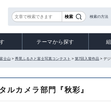
検索の方法
す
テーマから探す
富士山
>
秀景ふるさと富士写真コンテスト
>
第7回入賞作品
> デ
タルカメラ部門『秋彩』