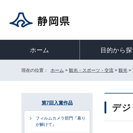
目的から探
ホーム
現在の位置：
ホーム
>
観光・スポーツ・交流
>
観光
>
第7回入賞作品
デジ
フィルムカメラ部門『幕り
が解けて』