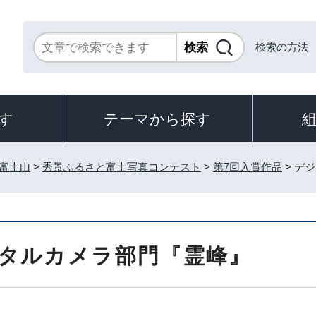
検索の方法
す
テーマから探す
富士山
>
秀景ふるさと富士写真コンテスト
>
第7回入賞作品
> デ
タルカメラ部門『霊峰』