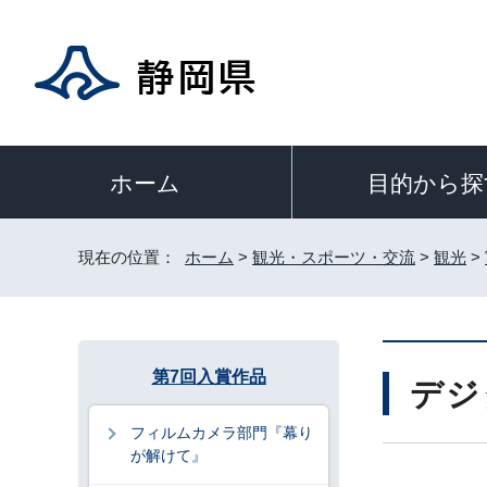
目的から探
ホーム
現在の位置：
ホーム
>
観光・スポーツ・交流
>
観光
>
第7回入賞作品
デジ
フィルムカメラ部門『幕り
が解けて』