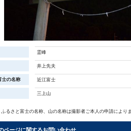
霊峰
井上先夫
富士の名称
近江富士
三上山
、ふるさと富士の名称、山の名称は撮影者ご本人の申請により
のページに関する
お問い合わせ