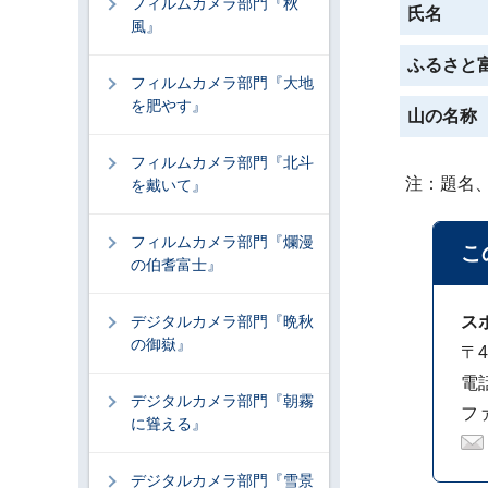
フィルムカメラ部門『秋
氏名
風』
ふるさと
フィルムカメラ部門『大地
を肥やす』
山の名称
フィルムカメラ部門『北斗
注：題名
を戴いて』
フィルムカメラ部門『爛漫
こ
の伯耆富士』
デジタルカメラ部門『晩秋
ス
の御嶽』
〒4
電話
デジタルカメラ部門『朝霧
ファ
に聳える』
デジタルカメラ部門『雪景