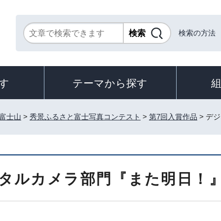
検索の方法
す
テーマから探す
富士山
>
秀景ふるさと富士写真コンテスト
>
第7回入賞作品
> デ
タルカメラ部門『また明日！