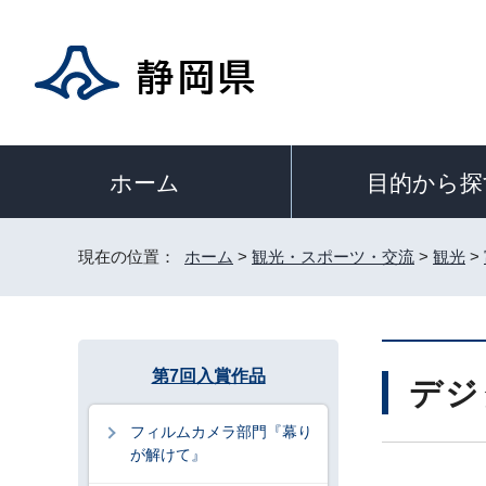
目的から探
ホーム
現在の位置：
ホーム
>
観光・スポーツ・交流
>
観光
>
第7回入賞作品
デジ
フィルムカメラ部門『幕り
が解けて』