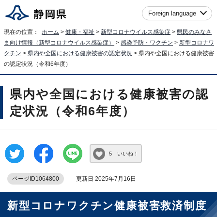
Foreign language
現在の位置：
ホーム
>
健康・福祉
>
新型コロナウイルス感染症
>
県民のみなさ
ま向け情報（新型コロナウイルス感染症）
>
感染予防・ワクチン
>
新型コロナワ
クチン
>
県内や全国における健康被害の認定状況
> 県内や全国における健康被害
の認定状況（令和6年度）
県内や全国における健康被害の認
定状況（令和6年度）
5 いいね！
ページID1064800
更新日 2025年7月16日
新型コロナワクチン健康被害救済制度