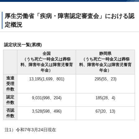
厚生労働省「疾病・障害認定審査会」における認
定概況
認定状況一覧(累積)
全国
静岡県
（うち死亡一時金又は葬祭
（うち死亡一時金又は葬祭
料、障害年金又は障害児養育
料、障害年金又は障害児養育
年金）
年金）
進達
13,195(1,699、801)
295(55、23)
受理
件数
認定
9,031(998、204)
185(28、4)
件数
否認
3,528(598、496)
67(20、13)
件数
注1）令和7年3月24日現在