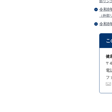
部リン
令和8
（外部
令和8
こ
健
〒4
電話
ファ