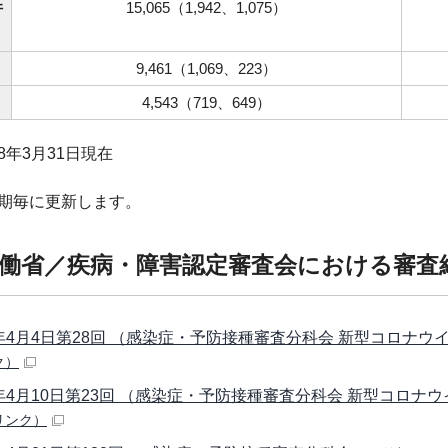
件
15,065（1,942、1,075）
9,461（1,069、223）
4,543（719、649）
8年3月31日現在
半期毎に更新します。
働省／疾病・障害認定審査会における審査
年4月4日第28回 （感染症・予防接種審査分科会 新型コロナ
ク）
年4月10日第23回 （感染症・予防接種審査分科会 新型コロナ
リンク）