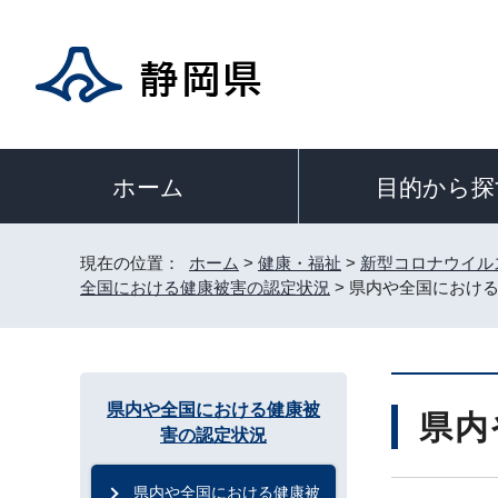
目的から探
ホーム
現在の位置：
ホーム
>
健康・福祉
>
新型コロナウイル
全国における健康被害の認定状況
> 県内や全国におけ
県内や全国における健康被
県内
害の認定状況
県内や全国における健康被