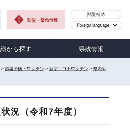
閲覧補助
防災・緊急情報
Foreign language
組織から探す
県政情報
>
感染予防・ワクチン
>
新型コロナワクチン
>
県内や
状況（令和7年度）