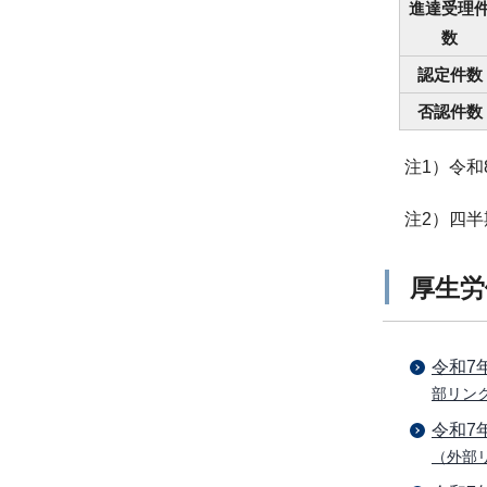
進達受理
数
認定件数
否認件数
注1）令和
注2）四
厚生労
令和7
部リン
令和7
（外部