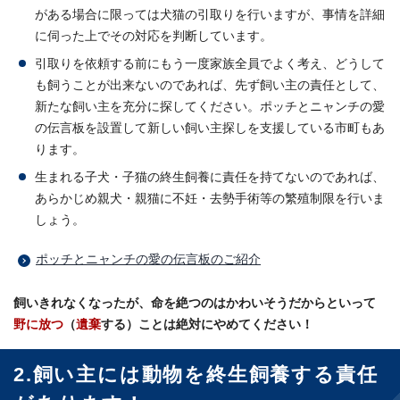
がある場合に限っては犬猫の引取りを行いますが、事情を詳細
に伺った上でその対応を判断しています。
引取りを依頼する前にもう一度家族全員でよく考え、どうして
も飼うことが出来ないのであれば、先ず飼い主の責任として、
新たな飼い主を充分に探してください。ポッチとニャンチの愛
の伝言板を設置して新しい飼い主探しを支援している市町もあ
ります。
生まれる子犬・子猫の終生飼養に責任を持てないのであれば、
あらかじめ親犬・親猫に不妊・去勢手術等の繁殖制限を行いま
しょう。
ポッチとニャンチの愛の伝言板のご紹介
飼いきれなくなったが、命を絶つのはかわいそうだからといって
野に放つ
（
遺棄
する）ことは絶対にやめてください！
2.飼い主には動物を終生飼養する責任