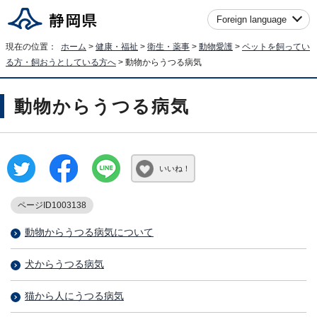
Foreign language
現在の位置：
ホーム
>
健康・福祉
>
衛生・薬事
>
動物愛護
>
ペットを飼ってい
る方・飼おうとしている方へ
> 動物からうつる病気
動物からうつる病気
いいね！
ページID1003138
動物からうつる病気について
犬からうつる病気
猫から人にうつる病気