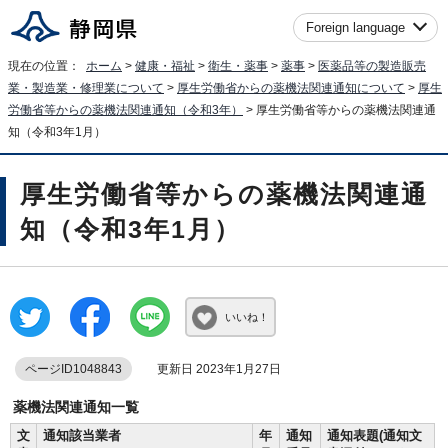
Foreign language
現在の位置：
ホーム
>
健康・福祉
>
衛生・薬事
>
薬事
>
医薬品等の製造販売
業・製造業・修理業について
>
厚生労働省からの薬機法関連通知について
>
厚生
労働省等からの薬機法関連通知（令和3年）
> 厚生労働省等からの薬機法関連通
知（令和3年1月）
厚生労働省等からの薬機法関連通
知（令和3年1月）
いいね！
ページID1048843
更新日 2023年1月27日
薬機法関連通知一覧
文
通知該当業者
年
通知
通知表題(通知文