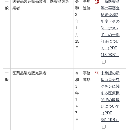
一
医薬品製造販売業者、医薬品製造
令
事務
「新医薬品
般
業者
和
連絡
等の再審査
3
結果令和2
年
年度（その
1
6）につい
月
て」の一部
15
訂正につい
日
て （PDF
113.9KB）
一
医薬品製造販売業者
令
事務
未承認の新
般
和
連絡
型コロナワ
3
クチンに関
年
する医療機
1
関での取扱
月
いについて
7
（PDF
日
341.1KB）