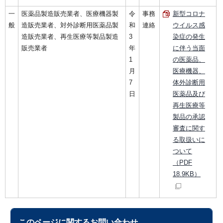
一
医薬品製造販売業者、医療機器製
令
事務
新型コロナ
般
造販売業者、対外診断用医薬品製
和
連絡
ウイルス感
造販売業者、再生医療等製品製造
3
染症の発生
販売業者
年
に伴う当面
1
の医薬品、
月
医療機器、
7
体外診断用
日
医薬品及び
再生医療等
製品の承認
審査に関す
る取扱いに
ついて
（PDF
18.9KB）
このページに関する
お問い合わせ