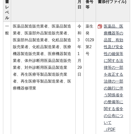
書
月
番号
書添付ファイル)
レ
日
等
ベ
ル
一
医薬品製造販売業者、医薬品製造
令
薬生
医薬品、医
般
業者、医薬部外品製造販売業者、
和
発
療機器等の
医薬部外品製造業者、化粧品製造
3
0129
品質、有効
販売業者、化粧品製造業者、医療
年
第2
性及び安全
機器製造販売業者、医療機器製造
1
号
性の確保等
業者、体外診断用医薬品製造販売
月
に関する法
業者、対外診断用医薬品製造業
29
律等の一部
者、再生医療等製品製造販売業
日
を改正する
者、再生医療等製品製造業者、医
法律の一部
療機器修理業
の施行に伴
う関係省令
の整備等に
関する省令
の公布につ
いて
（PDF