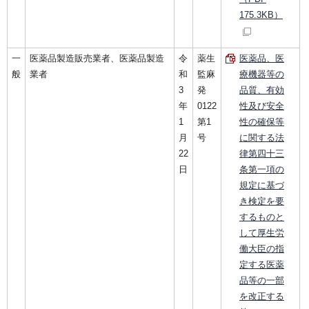
175.3KB）
一
医薬品製造販売業者、医薬品製造
令
薬生
医薬品、医
般
業者
和
監麻
療機器等の
3
発
品質、有効
年
0122
性及び安全
1
第1
性の確保等
月
号
に関する法
22
律第四十三
日
条第一項の
規定に基づ
き検定を要
するものと
して厚生労
働大臣の指
定する医薬
品等の一部
を改正する