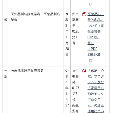
一
医薬品製造販売業者、医薬品製造
令
薬生
医薬品の一
般
業者
和
薬審
般的名称に
3
発
ついて（薬
年
0128
生薬審発
1
第1
0128第1
月
号
号）
28
（PDF
日
336.5KB）
一
医療機器製造販売業者
令
薬生
「家庭用心
般
和
機審
電計プログ
3
発
ラム」及び
年
0127
「家庭用心
1
第7
拍数モニタ
月
号
プログラ
27
薬生
ム」の適正
日
安発
使用につい