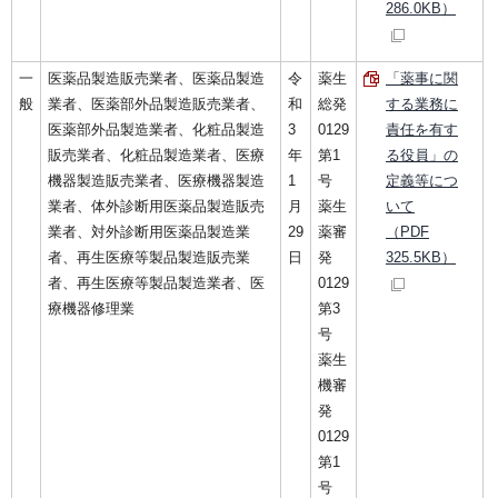
286.0KB）
一
医薬品製造販売業者、医薬品製造
令
薬生
「薬事に関
般
業者、医薬部外品製造販売業者、
和
総発
する業務に
医薬部外品製造業者、化粧品製造
3
0129
責任を有す
販売業者、化粧品製造業者、医療
年
第1
る役員」の
機器製造販売業者、医療機器製造
1
号
定義等につ
業者、体外診断用医薬品製造販売
月
薬生
いて
業者、対外診断用医薬品製造業
29
薬審
（PDF
者、再生医療等製品製造販売業
日
発
325.5KB）
者、再生医療等製品製造業者、医
0129
療機器修理業
第3
号
薬生
機審
発
0129
第1
号