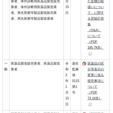
業者、体外診断用医薬品製造販売
月
た生物の取
業者、体外診断用医薬品製造業
15
扱いについ
者、再生医療等製品製造販売業
日
て」に関す
者、再生医療等製品製造業者
る質疑応答
集
（Q&A）
について
（PDF
185.7KB）
一
医薬品製造販売業者、医薬品製造
令
薬生
医薬品の区
般
業者
和
監麻
分等表示の
3
発
変更に係る
年
0115
留意事項に
1
第1
ついて
月
号
（PDF
15
73.1KB）
日