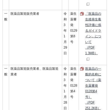
一
医薬品製造販売業者
令
薬生
「医薬品の
般
和
薬審
生殖発生毒
3
発
性評価に係
年
0129
るガイドラ
1
第8
イン」につ
月
号
いて
29
（PDF
日
1.3MB）
一
医薬品製造販売業者、医薬品製造
令
薬生
医薬品の一
般
業者
和
薬審
般的名称に
3
発
ついて（薬
年
0128
生薬審発
1
第4
0128第4
月
号
号）
28
（PDF
日
251.2KB）