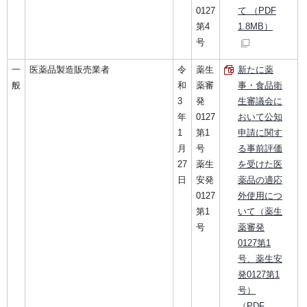
0127
て （PDF
第4
1.8MB）
号
一
医薬品製造販売業者
令
薬生
新たに薬
般
和
薬審
事・食品衛
3
発
生審議会に
年
0127
おいて公知
1
第1
申請に関す
月
号
る事前評価
27
薬生
を受けた医
日
安発
薬品の適応
0127
外使用につ
第1
いて（薬生
号
薬審発
0127第1
号、薬生安
発0127第1
号）
（PDF