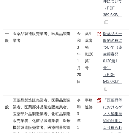
件について
（PDF
389.6KB）
一
医薬品製造販売業者、医薬品製造
令
薬生
医薬品の一
般
業者
和
薬審
般的名称に
3
発
ついて（薬
年
0120
生薬審発
1
第1
0120第1
月
号
号）
20
（PDF
日
543.0KB）
一
医薬品製造販売業者、医薬品製造
令
事務
「医薬品等
般
業者、医薬部外品製造販売業者、
和
連絡
におけるゲ
医薬部外品製造業者、化粧品製造
3
ノム編集技
販売業者、化粧品製造業者、医療
年
術の利用に
機器製造販売業者、医療機器製造
1
より得られ