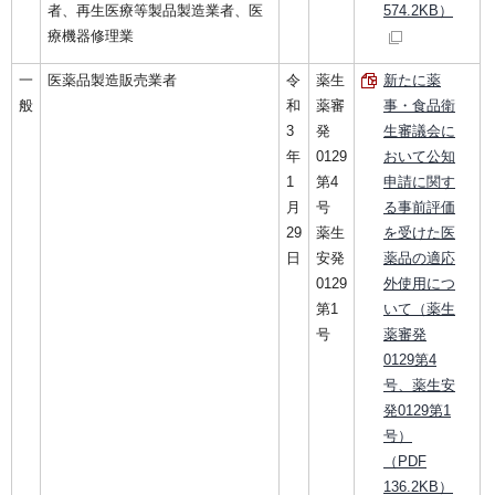
者、再生医療等製品製造業者、医
574.2KB）
療機器修理業
一
医薬品製造販売業者
令
薬生
新たに薬
般
和
薬審
事・食品衛
3
発
生審議会に
年
0129
おいて公知
1
第4
申請に関す
月
号
る事前評価
29
薬生
を受けた医
日
安発
薬品の適応
0129
外使用につ
第1
いて（薬生
号
薬審発
0129第4
号、薬生安
発0129第1
号）
（PDF
136.2KB）