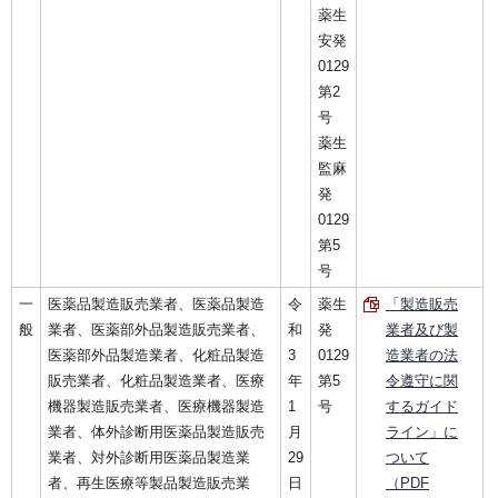
薬生
安発
0129
第2
号
薬生
監麻
発
0129
第5
号
一
医薬品製造販売業者、医薬品製造
令
薬生
「製造販売
般
業者、医薬部外品製造販売業者、
和
発
業者及び製
医薬部外品製造業者、化粧品製造
3
0129
造業者の法
販売業者、化粧品製造業者、医療
年
第5
令遵守に関
機器製造販売業者、医療機器製造
1
号
するガイド
業者、体外診断用医薬品製造販売
月
ライン」に
業者、対外診断用医薬品製造業
29
ついて
者、再生医療等製品製造販売業
日
（PDF