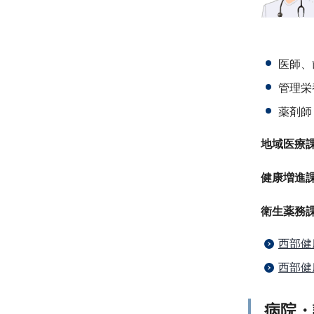
医師、
管理栄
薬剤師
地域医療課05
健康増進課05
衛生薬務課05
西部健
西部健
病院・