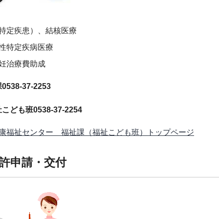
特定疾患）、結核医療
性特定疾病医療
妊治療費助成
38-37-2253
ども班0538-37-2254
康福祉センター 福祉課（福祉こども班）トップページ
許申請・交付