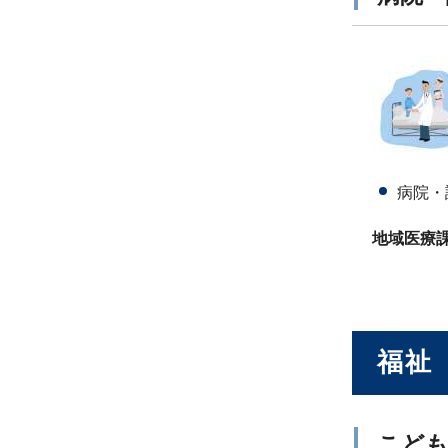
病院・
地域医療課05
福祉
こど