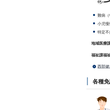
難病（
小児慢
特定不
地域医療課05
福祉課福祉こ
西部健
各種免