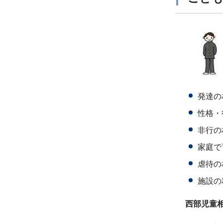
発達の
性格・
非行の
家庭で
虐待の
施設の
西部児童相談