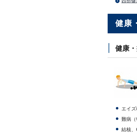
西部健
健康
健康・
エイズ
難病（
結核、