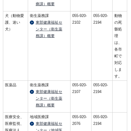
療課）概要
犬（動物愛
衛生薬務課
055-920-
055-920-
動物
護、迷い
東部健康福祉セ
2102
2194
の死
犬）
ンター（衛生薬
骸処
務課）概要
理
は、
各市
町で
対応
しま
す。
医薬品
衛生薬務課
055-920-
055-920-
東部健康福祉セ
2107
2194
ンター（衛生薬
務課）概要
医療安全、
地域医療課
055-920-
055-920-
医療監視、
東部健康福祉セ
2076
2194
医療法人
ンター（地域医