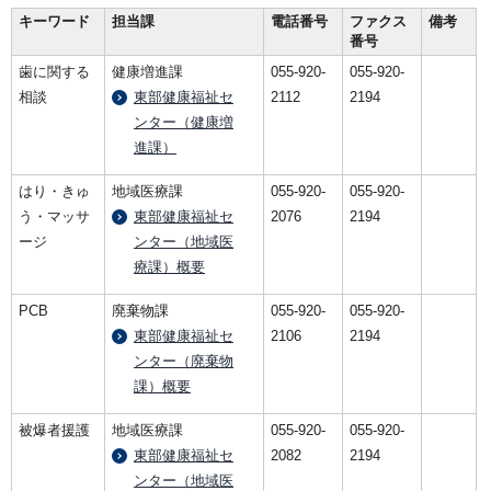
キーワード
担当課
電話番号
ファクス
備考
番号
歯に関する
健康増進課
055-920-
055-920-
相談
東部健康福祉セ
2112
2194
ンター（健康増
進課）
はり・きゅ
地域医療課
055-920-
055-920-
う・マッサ
東部健康福祉セ
2076
2194
ージ
ンター（地域医
療課）概要
PCB
廃棄物課
055-920-
055-920-
東部健康福祉セ
2106
2194
ンター（廃棄物
課）概要
被爆者援護
地域医療課
055-920-
055-920-
東部健康福祉セ
2082
2194
ンター（地域医