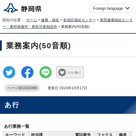
Foreign language
現在の位置：
ホーム
>
健康・福祉
>
各地区福祉センター
>
東部健康福祉センタ
ー・東部保健所・東部児童相談所
> 業務案内(50音順)
業務案内(50音順)
いいね！
ページID1033399
更新日 2024年10月17日
あ行
あ行業務一覧
キーワード
担当課
電話番号
ファクス
備考