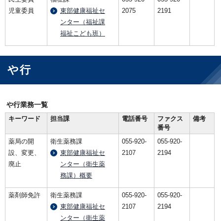
児童委員
東部健康福祉セ
2075
2191
ンター（福祉課
福祉こども班）
や行
や行業務一覧
キーワード
担当課
電話番号
ファクス
備考
番号
薬局の開
衛生薬務課
055-920-
055-920-
設、変更、
東部健康福祉セ
2107
2194
廃止
ンター（衛生薬
務課）概要
薬剤師免許
衛生薬務課
055-920-
055-920-
東部健康福祉セ
2107
2194
ンター（衛生薬