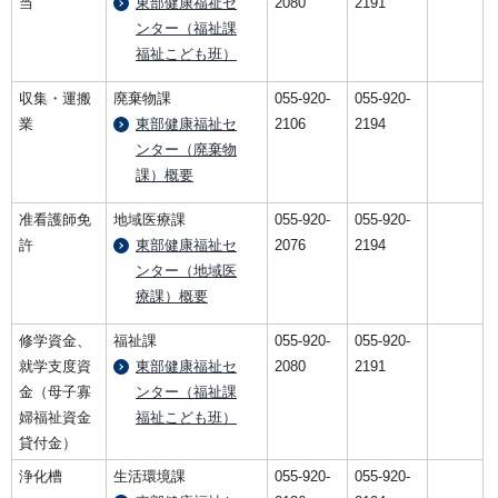
当
東部健康福祉セ
2080
2191
ンター（福祉課
福祉こども班）
収集・運搬
廃棄物課
055-920-
055-920-
業
東部健康福祉セ
2106
2194
ンター（廃棄物
課）概要
准看護師免
地域医療課
055-920-
055-920-
許
東部健康福祉セ
2076
2194
ンター（地域医
療課）概要
修学資金、
福祉課
055-920-
055-920-
就学支度資
東部健康福祉セ
2080
2191
金（母子寡
ンター（福祉課
婦福祉資金
福祉こども班）
貸付金）
浄化槽
生活環境課
055-920-
055-920-