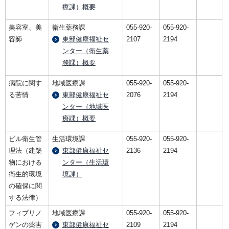
療課）概要
美容室、美
衛生薬務課
055-920-
055-920-
容師
東部健康福祉セ
2107
2194
ンター（衛生薬
務課）概要
病院に関す
地域医療課
055-920-
055-920-
る苦情
東部健康福祉セ
2076
2194
ンター（地域医
療課）概要
ビル衛生管
生活環境課
055-920-
055-920-
理法（建築
東部健康福祉セ
2136
2194
物における
ンター（生活環
衛生的環境
境課）
の確保に関
する法律）
フィブリノ
地域医療課
055-920-
055-920-
ゲンの薬害
東部健康福祉セ
2109
2194