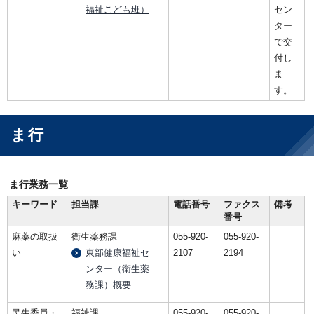
福祉こども班）
セン
ター
で交
付し
ま
す。
ま行
ま行業務一覧
キーワード
担当課
電話番号
ファクス
備考
番号
麻薬の取扱
衛生薬務課
055-920-
055-920-
い
東部健康福祉セ
2107
2194
ンター（衛生薬
務課）概要
民生委員・
福祉課
055-920-
055-920-