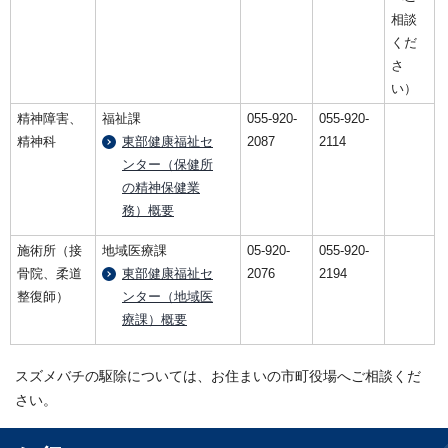
相談
くだ
さ
い）
精神障害、
福祉課
055-920-
055-920-
精神科
東部健康福祉セ
2087
2114
ンター（保健所
の精神保健業
務）概要
施術所（接
地域医療課
05-920-
055-920-
骨院、柔道
東部健康福祉セ
2076
2194
整復師）
ンター（地域医
療課）概要
スズメバチの駆除については、お住まいの市町役場へご相談くだ
さい。