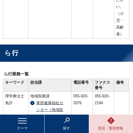
い。
（小
児・
高齢
者）
ら行
ら行業務一覧
キーワード
担当課
電話番号
ファクス
備考
番号
理学療法士
地域医療課
055-920-
055-920-
免許
東部健康福祉セ
2076
2194
ンター（地域医
療課）概要
テーマ
探す
防災・緊急情報
リサイクル
廃棄物課
055-920-
055-920-