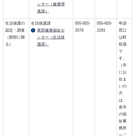
ンター（健康増
進課）
生活保護の
生活保護課
055-920-
055-920-
申請
認定・調査
東部健康福祉セ
2079
2191
窓口
（郡部に限
ンター（生活保
は町
る）
護課）
役場
で
す。
（市
にお
住ま
いの
方
は、
各市
の福
祉事
務所
へご