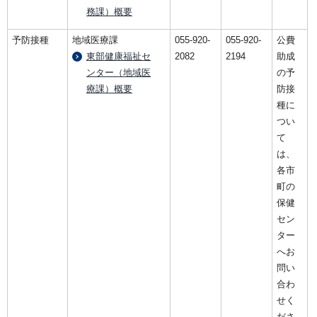
務課）概要
予防接種
地域医療課
055-920-
055-920-
公費
東部健康福祉セ
2082
2194
助成
ンター（地域医
の予
療課）概要
防接
種に
つい
て
は、
各市
町の
保健
セン
ター
へお
問い
合わ
せく
ださ