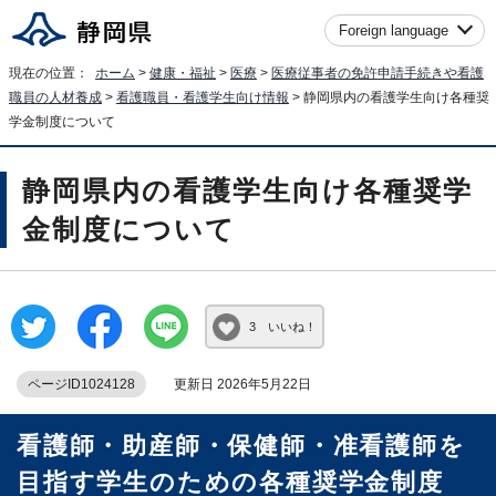
Foreign language
現在の位置：
ホーム
>
健康・福祉
>
医療
>
医療従事者の免許申請手続きや看護
職員の人材養成
>
看護職員・看護学生向け情報
> 静岡県内の看護学生向け各種奨
学金制度について
静岡県内の看護学生向け各種奨学
金制度について
3 いいね！
ページID1024128
更新日 2026年5月22日
看護師・助産師・保健師・准看護師を
目指す学生のための各種奨学金制度