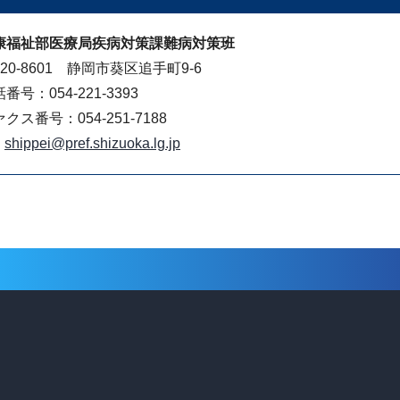
康福祉部医療局疾病対策課難病対策班
20-8601 静岡市葵区追手町9-6
番号：054-221-3393
クス番号：054-251-7188
shippei@pref.shizuoka.lg.jp