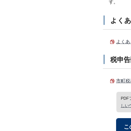
す。
よくあ
よくある
税申告
市町税務
PD
しい
こ