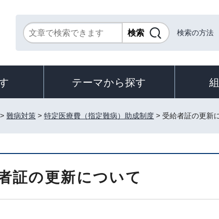
検索の方法
す
テーマから探す
>
難病対策
>
特定医療費（指定難病）助成制度
> 受給者証の更新
者証の更新について