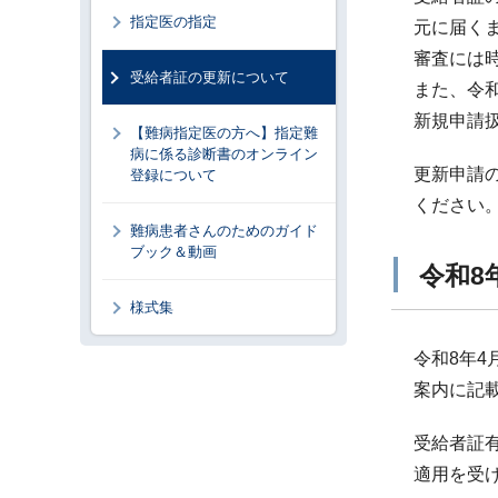
指定医の指定
元に届く
審査には
受給者証の更新について
また、令和
新規申請
【難病指定医の方へ】指定難
病に係る診断書のオンライン
更新申請
登録について
ください
難病患者さんのためのガイド
ブック＆動画
令和8
様式集
令和8年
案内に記
受給者証
適用を受