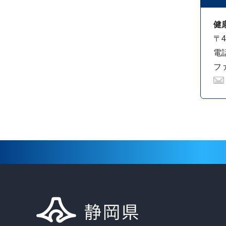
健
〒4
電話
ファ