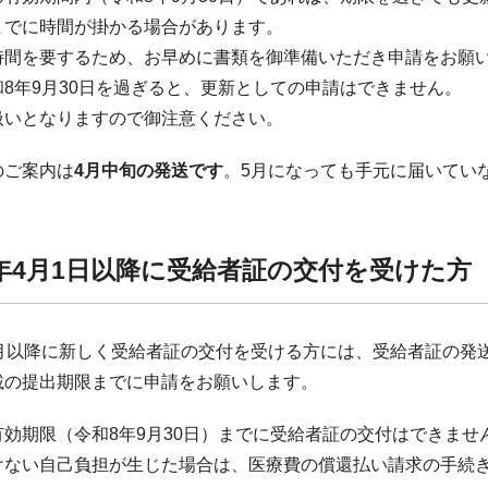
までに時間が掛かる場合があります。
時間を要するため、お早めに書類を御準備いただき申請をお願
8年9月30日を過ぎると、更新としての申請はできません。
扱いとなりますので御注意ください。
のご案内は
4月中旬の発送です
。5月になっても手元に届いてい
。
年4月1日以降に受給者証の交付を受けた方
4月以降に新しく受給者証の交付を受ける方には、受給者証の発
載の提出期限までに申請をお願いします。
有効期限（令和8年9月30日）までに受給者証の交付はできま
けない自己負担が生じた場合は、医療費の償還払い請求の手続