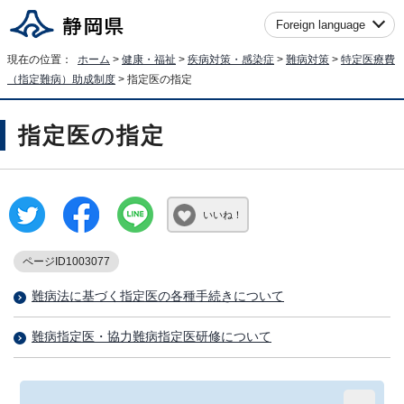
Foreign language
現在の位置：
ホーム
>
健康・福祉
>
疾病対策・感染症
>
難病対策
>
特定医療費
（指定難病）助成制度
> 指定医の指定
指定医の指定
いいね！
ページID1003077
難病法に基づく指定医の各種手続きについて
難病指定医・協力難病指定医研修について