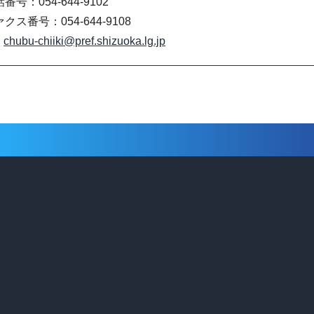
番号：054-644-9102
クス番号：054-644-9108
chubu-chiiki@pref.shizuoka.lg.jp