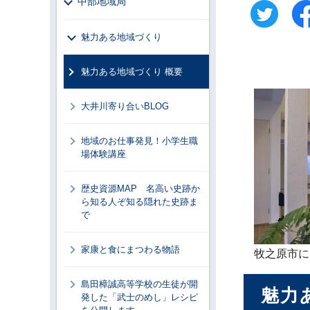
中部地域局
魅力ある地域づくり
魅力ある地域づくり 概要
大井川寄り合いBLOG
地域のお仕事発見！小学生職
場体験講座
歴史資源MAP 名高い史跡か
ら知る人ぞ知る隠れた史跡ま
で
家康と食にまつわる物語
牧之原市に
島田樟誠高等学校の生徒が開
魅力
発した「武士のめし」レシピ