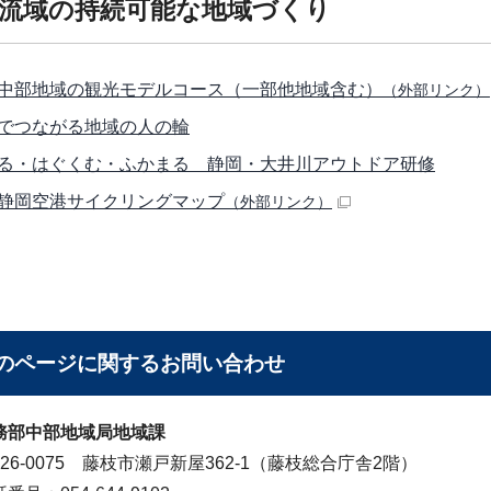
流域の持続可能な地域づくり
中部地域の観光モデルコース（一部他地域含む）
（外部リンク）
でつながる地域の人の輪
る・はぐくむ・ふかまる 静岡・大井川アウトドア研修
静岡空港サイクリングマップ
（外部リンク）
のページに関する
お問い合わせ
務部中部地域局地域課
426-0075 藤枝市瀬戸新屋362-1（藤枝総合庁舎2階）