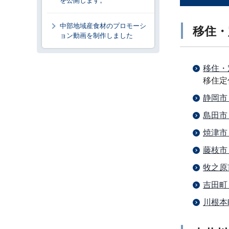
を公開します。
中部地域産食材のプロモーシ
移住・
ョン動画を制作しました
移住・
移住定
静岡市
島田市
焼津市
藤枝市
牧之原
吉田町
川根本