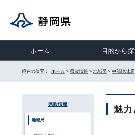
目的から探
ホーム
現在の位置：
ホーム
>
県政情報
>
地域局
>
中部地域局
県政情報
魅力
地域局