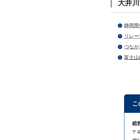
大井川
静岡県
リレー
つなが
富士山
こ
総
〒