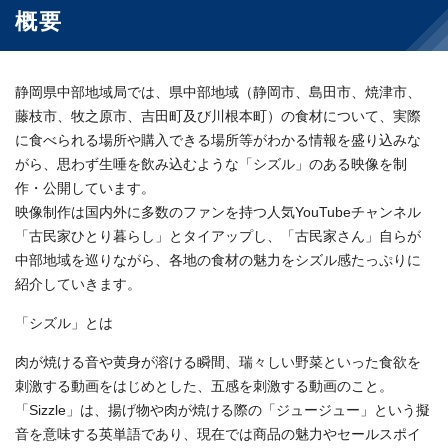
概要
静岡県中部地域局では、県中部地域（静岡市、島田市、焼津市、
藤枝市、牧之原市、吉田町及び川根本町）の食材について、実際
に食べられる場所や購入できる場所等がわかる情報を盛り込みな
がら、思わず生唾を飲み込むような「シズル」のある映像を制
作・公開しています。
映像制作は国内外に多数のファンを持つ人気YouTubeチャンネル
「古民家ひとり暮らし」とタイアップし、「古民家さん」自らが
中部地域を巡りながら、各地の食材の魅力をシズル感たっぷりに
紹介していきます。
「シズル」とは
肉が焼ける音や黄身が溶ける瞬間、瑞々しい野菜といった食欲を
刺激する動画をはじめとした、五感を刺激する動画のこと。
「Sizzle」は、揚げ物や肉が焼ける際の「ジュージュー」という擬
音を意味する英単語であり、現在では商品の魅力やセールスポイ