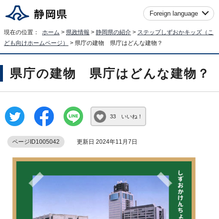
Foreign language
現在の位置：
ホーム
>
県政情報
>
静岡県の紹介
>
ステップしずおかキッズ（こ
ども向けホームページ）
> 県庁の建物 県庁はどんな建物？
県庁の建物 県庁はどんな建物？
33 いいね！
ページID1005042
更新日 2024年11月7日