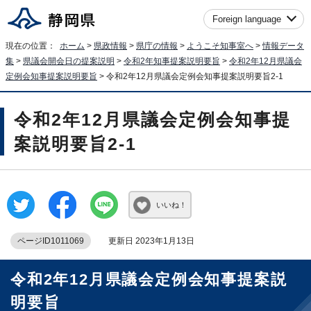
Foreign language
現在の位置：
ホーム
>
県政情報
>
県庁の情報
>
ようこそ知事室へ
>
情報データ
集
>
県議会開会日の提案説明
>
令和2年知事提案説明要旨
>
令和2年12月県議会
定例会知事提案説明要旨
> 令和2年12月県議会定例会知事提案説明要旨2-1
令和2年12月県議会定例会知事提
案説明要旨2-1
いいね！
ページID1011069
更新日 2023年1月13日
令和2年12月県議会定例会知事提案説
明要旨