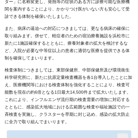
ター」に名称変更し、発熱等の症状のある方に診療可能な医療機
関を案内することにより、かかりつけ医がいない方も安心して受
診できる体制を確保いたしました。
また、病床の逼迫への対応につきましては、更なる病床の確保に
取り組みます。併せて、軽症者のための宿泊療養施設を浜松市に
新たに1施設確保するとともに、療養対象者の拡大を検討するな
ど、入院が必要な中等症以上の患者に適切な医療を提供できる体
制を確保してまいります。
検査体制につきましては、東部保健所、中部保健所及び環境衛生
科学研究所に、新たに抗原定量検査機器を各1台導入したことに加
え、医療機関等における検査体制を強化することにより、検査可
能数を現在の約6倍となる1日最大14,500件まで拡大いたします。
これにより、インフルエンザ流行期の検査需要の増加に対応する
とともに、感染拡大地域における広範囲な検査や福祉施設での一
斉検査を実施し、クラスターを早期に封じ込め、感染の拡大防止
に全力で取り組んでまいります。