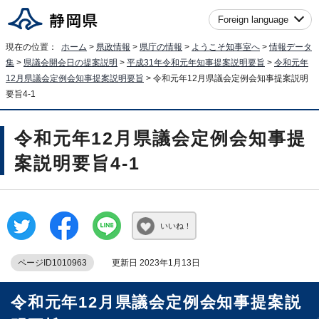
Foreign language
現在の位置：
ホーム
>
県政情報
>
県庁の情報
>
ようこそ知事室へ
>
情報データ
集
>
県議会開会日の提案説明
>
平成31年令和元年知事提案説明要旨
>
令和元年
12月県議会定例会知事提案説明要旨
> 令和元年12月県議会定例会知事提案説明
要旨4-1
令和元年12月県議会定例会知事提
案説明要旨4-1
いいね！
ページID1010963
更新日 2023年1月13日
令和元年12月県議会定例会知事提案説