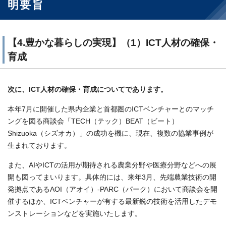
明要旨
【4.豊かな暮らしの実現】（1）ICT人材の確保・
育成
次に、ICT人材の確保・育成についてであります。
本年7月に開催した県内企業と首都圏のICTベンチャーとのマッチ
ングを図る商談会「TECH（テック）BEAT（ビート）
Shizuoka（シズオカ）」の成功を機に、現在、複数の協業事例が
生まれております。
また、AIやICTの活用が期待される農業分野や医療分野などへの展
開も図ってまいります。具体的には、来年3月、先端農業技術の開
発拠点であるAOI（アオイ）-PARC（パーク）において商談会を開
催するほか、ICTベンチャーが有する最新鋭の技術を活用したデモ
ンストレーションなどを実施いたします。