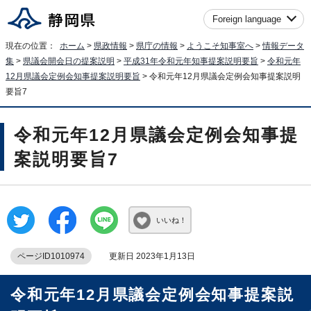
Foreign language
現在の位置：
ホーム
>
県政情報
>
県庁の情報
>
ようこそ知事室へ
>
情報データ
集
>
県議会開会日の提案説明
>
平成31年令和元年知事提案説明要旨
>
令和元年
12月県議会定例会知事提案説明要旨
> 令和元年12月県議会定例会知事提案説明
要旨7
令和元年12月県議会定例会知事提
案説明要旨7
いいね！
ページID1010974
更新日 2023年1月13日
令和元年12月県議会定例会知事提案説