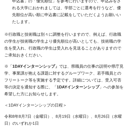
申込書」の「優先順位」を参考に行いますので、申込みをさ
れる大学におかれましては、学部ごとに選考を行うなど、優
先順位が高い順に申込書に記載をしていただくようお願いい
たします。
※行政職と技術職は別々に調整を行いますので、例えば、行政職
の学生が技術職の学生より優先順位が高いとしても、技術職の学
生を受入れ、行政職の学生は受入れを見送ることがありますので
ご承知おきください。
※「
1DAYインターンシップ」
では、県職員の仕事の説明や県庁見
学、事業課が抱える課題に対するグループワーク、若手職員との
フリートーク等を実施する予定です。詳細については、受入可否
等の決定を通知する際に、「
1DAYインターンシップ
」への参加を
希望した方にお知らせします。
＜1DAYインターンシップの日程＞
令和8年8月7日（金曜日）、8月19日（水曜日）、8月26日（水曜
日）のいずれか1日