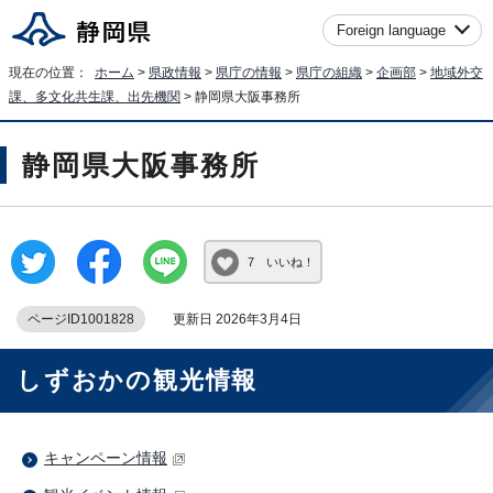
Foreign language
現在の位置：
ホーム
>
県政情報
>
県庁の情報
>
県庁の組織
>
企画部
>
地域外交
課、多文化共生課、出先機関
> 静岡県大阪事務所
静岡県大阪事務所
7 いいね！
ページID1001828
更新日 2026年3月4日
しずおかの観光情報
キャンペーン情報