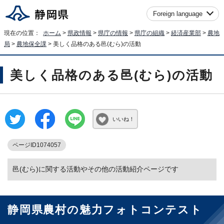
Foreign language
現在の位置：
ホーム
>
県政情報
>
県庁の情報
>
県庁の組織
>
経済産業部
>
農地
局
>
農地保全課
> 美しく品格のある邑(むら)の活動
美しく品格のある邑(むら)の活動
いいね！
ページID1074057
邑(むら)に関する活動やその他の活動紹介ページです
静岡県農村の魅力フォトコンテスト