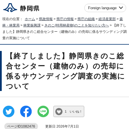
Foreign language
現在の位置：
ホーム
>
県政情報
>
県庁の情報
>
県庁の組織
>
経済産業部
>
森
林・林業局
>
林業振興課
>
きのこ(特用林産物)のことを知りたい方へ
> 【終了し
ました】静岡県きのこ総合センター（建物のみ）の売却に係るサウンディング調
査の実施について
【終了しました】静岡県きのこ総
合センター（建物のみ）の売却に
係るサウンディング調査の実施に
ついて
1 いいね！
ページID1082476
更新日 2026年7月1日