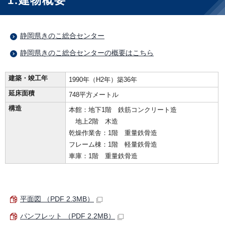
1.建物概要
静岡県きのこ総合センター
静岡県きのこ総合センターの概要はこちら
建築・竣工年
1990年（H2年）築36年
延床面積
748平方メートル
構造
本館：地下1階 鉄筋コンクリート造
地上2階 木造
乾燥作業舎：1階 重量鉄骨造
フレーム棟：1階 軽量鉄骨造
車庫：1階 重量鉄骨造
平面図 （PDF 2.3MB）
パンフレット （PDF 2.2MB）