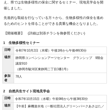
え、県では生物多様性の保全に関するセミナー、現地見学会を開
催しました。
先進的な取組を行なっている方々から、生物多様性の保全を進め
るためのヒントを得ることができる貴重な機会となりました。
【開催概要】 (詳細は別添チラシを御参照ください)
1 生物多様性セミナー
日時
令和7年10月2日（木曜）午後1時から午後4時30分
場所
静岡県コンベンションアーツセンター グランシップ 9階会
議室910
（静岡市駿河区東静岡二丁目3番1号）
参加
78人
者
2 自然共生サイト現地見学会
日時
令和7年10月15日（水曜）午前9時から午後3時30分
場所
【午前】麻機遊水地（一般社団法人グリーンパークあさはた／