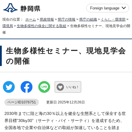
Foreign language
現在の位置：
ホーム
>
県政情報
>
県庁の情報
>
県庁の組織
>
くらし・環境部
>
環境局
>
生物多様性の保全に関する取組
> 生物多様性セミナー、現地見学会の開
催
生物多様性セミナー、現地見学会
の開催
いいね！
ページID1076751
更新日 2025年12月26日
2030年までに陸と海の30％以上を健全な生態系として保全する世
界目標“30by30”（サーティ・バイ・サーティ）を達成するため、
全国各地で企業や自治体などの取組が加速していることを踏ま